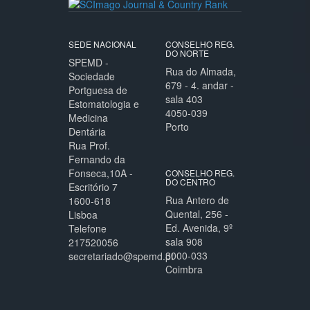
SEDE NACIONAL
CONSELHO REG.
DO NORTE
SPEMD -
Rua do Almada,
Sociedade
679 - 4. andar -
Portguesa de
sala 403
Estomatologia e
4050-039
Medicina
Porto
Dentária
Rua Prof.
Fernando da
Fonseca,10A -
CONSELHO REG.
DO CENTRO
Escritório 7
Rua Antero de
1600-618
Quental, 256 -
Lisboa
Ed. Avenida, 9º
Telefone
sala 908
217520056
3000-033
secretariado@spemd.pt
Coimbra