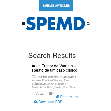
SUBMIT ARTICLES
Search Results
#031 Tumor de Warthin –
Relato de um caso clínico
Gabriela Pinheiro, Duarte Nuno
Amaro, Rodrigo Oliveira, Ana
Cláudia Mauricio, Mariana
Magalhães Maia, Carlos Silva Faria
14
Read More
Download PDF