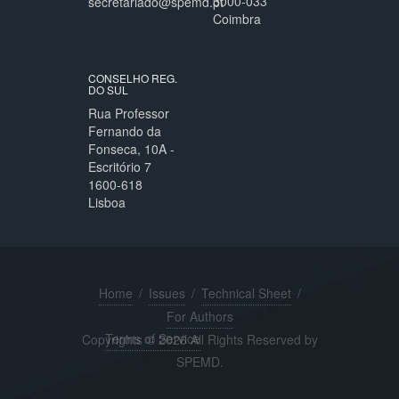
3000-033
secretariado@spemd.pt
Coimbra
CONSELHO REG.
DO SUL
Rua Professor
Fernando da
Fonseca, 10A -
Escritório 7
1600-618
Lisboa
Home
/
Issues
/
Technical Sheet
/
For Authors
Terms of Service
Copyrights © 2026 All Rights Reserved by
SPEMD.