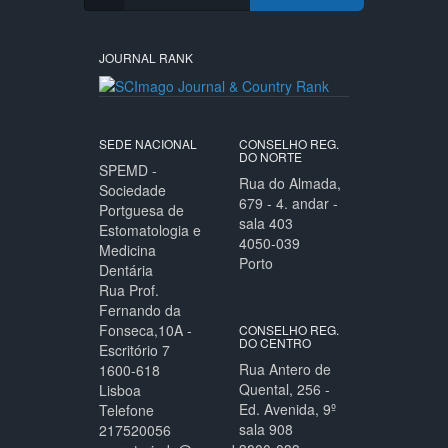
JOURNAL RANK
SEDE NACIONAL
CONSELHO REG.
DO NORTE
SPEMD -
Rua do Almada,
Sociedade
679 - 4. andar -
Portguesa de
sala 403
Estomatologia e
4050-039
Medicina
Porto
Dentária
Rua Prof.
Fernando da
Fonseca,10A -
CONSELHO REG.
DO CENTRO
Escritório 7
Rua Antero de
1600-618
Quental, 256 -
Lisboa
Ed. Avenida, 9º
Telefone
sala 908
217520056