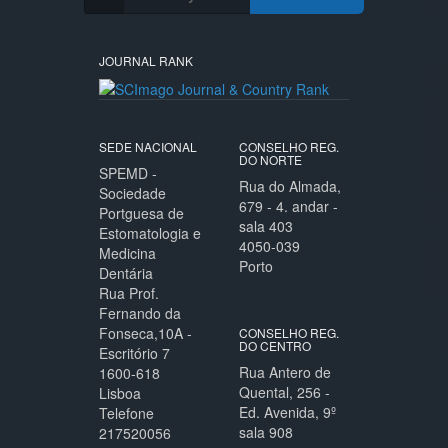
JOURNAL RANK
SEDE NACIONAL
CONSELHO REG.
DO NORTE
SPEMD -
Rua do Almada,
Sociedade
679 - 4. andar -
Portguesa de
sala 403
Estomatologia e
4050-039
Medicina
Porto
Dentária
Rua Prof.
Fernando da
Fonseca,10A -
CONSELHO REG.
DO CENTRO
Escritório 7
Rua Antero de
1600-618
Quental, 256 -
Lisboa
Ed. Avenida, 9º
Telefone
sala 908
217520056