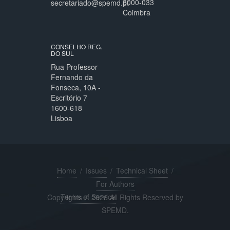
3000-033
secretariado@spemd.pt
Coimbra
CONSELHO REG.
DO SUL
Rua Professor
Fernando da
Fonseca, 10A -
Escritório 7
1600-618
Lisboa
Home
/
Issues
/
Technical Sheet
/
For Authors
Terms of Service
Copyrights © 2026 All Rights Reserved by
SPEMD.