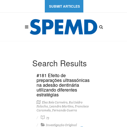
SUBMIT ARTICLES
Search Results
#181 Efeito de
preparações ultrassónicas
na adesão dentinária
utilizando diferentes
estratégias
Elsa Reis Carneiro, Rui Isidro
Falacho, Leandro Martins, Francisco
Caramelo, Fernando Guerra
73
Investigação Original