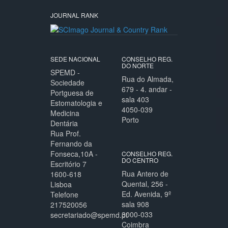
JOURNAL RANK
SEDE NACIONAL
CONSELHO REG.
DO NORTE
SPEMD -
Rua do Almada,
Sociedade
679 - 4. andar -
Portguesa de
sala 403
Estomatologia e
4050-039
Medicina
Porto
Dentária
Rua Prof.
Fernando da
Fonseca,10A -
CONSELHO REG.
DO CENTRO
Escritório 7
Rua Antero de
1600-618
Quental, 256 -
Lisboa
Ed. Avenida, 9º
Telefone
sala 908
217520056
3000-033
secretariado@spemd.pt
Coimbra