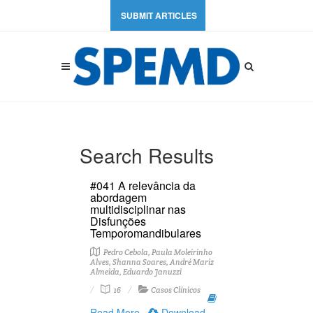
SUBMIT ARTICLES
Search Results
#041 A relevância da
abordagem
multidisciplinar nas
Disfunções
Temporomandibulares
Pedro Cebola, Paula Moleirinho
Alves, Shanna Soares, André Mariz
Almeida, Eduardo Januzzi
16
Casos Clínicos
Read More
Download