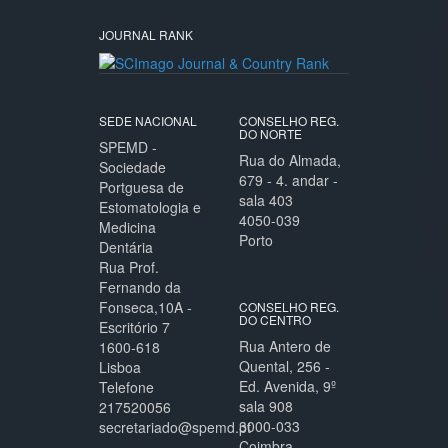
JOURNAL RANK
SEDE NACIONAL
CONSELHO REG.
DO NORTE
SPEMD -
Rua do Almada,
Sociedade
679 - 4. andar -
Portguesa de
sala 403
Estomatologia e
4050-039
Medicina
Porto
Dentária
Rua Prof.
Fernando da
Fonseca,10A -
CONSELHO REG.
DO CENTRO
Escritório 7
Rua Antero de
1600-618
Quental, 256 -
Lisboa
Ed. Avenida, 9º
Telefone
sala 908
217520056
3000-033
secretariado@spemd.pt
Coimbra