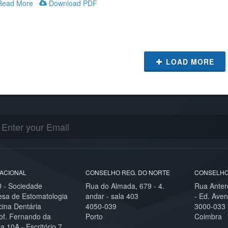
ead More
Download PDF
LOAD MORE
ACIONAL
CONSELHO REG. DO NORTE
CONSELHO
- Sociedade
Rua do Almada, 679 - 4.
Rua Anter
esa de Estomatologia
andar - sala 403
- Ed. Aven
cina Dentária
4050-039
3000-033
of. Fernando da
Porto
Coimbra
,10A - Escritório 7