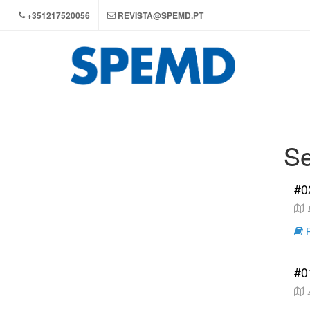
+351217520056
REVISTA@SPEMD.PT
Se
#0
L
R
#0
A