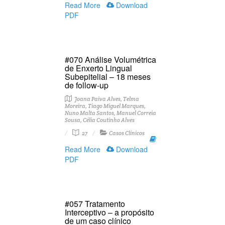
Read More
Download
PDF
#070 Análise Volumétrica
de Enxerto Lingual
Subepitelial – 18 meses
de follow-up
Joana Paiva Alves, Telma
Moreira, Tiago Miguel Marques,
Nuno Malta Santos, Manuel Correia
Sousa, Célia Coutinho Alves
27
Casos Clínicos
Read More
Download
PDF
#057 Tratamento
Interceptivo – a propósito
de um caso clínico