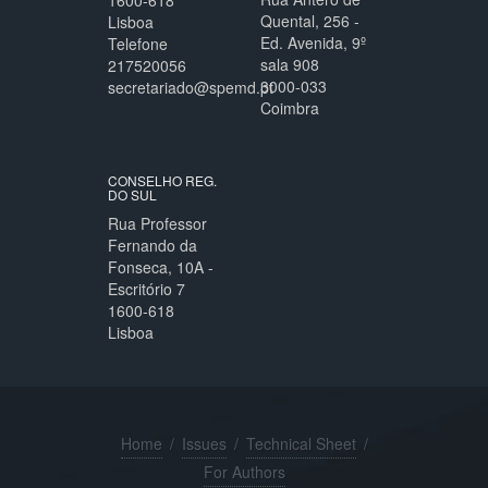
1600-618
Quental, 256 -
Lisboa
Ed. Avenida, 9º
Telefone
sala 908
217520056
3000-033
secretariado@spemd.pt
Coimbra
CONSELHO REG.
DO SUL
Rua Professor
Fernando da
Fonseca, 10A -
Escritório 7
1600-618
Lisboa
Home
/
Issues
/
Technical Sheet
/
For Authors