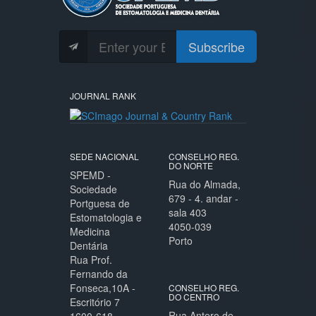
Subscribe
JOURNAL RANK
SEDE NACIONAL
CONSELHO REG.
DO NORTE
SPEMD -
Rua do Almada,
Sociedade
679 - 4. andar -
Portguesa de
sala 403
Estomatologia e
4050-039
Medicina
Porto
Dentária
Rua Prof.
Fernando da
Fonseca,10A -
CONSELHO REG.
DO CENTRO
Escritório 7
Rua Antero de