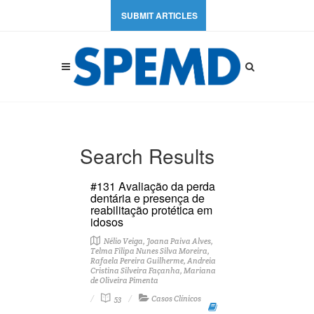
SUBMIT ARTICLES
Search Results
#131 Avaliação da perda
dentária e presença de
reabilitação protética em
idosos
Nélio Veiga, Joana Paiva Alves,
Telma Filipa Nunes Silva Moreira,
Rafaela Pereira Guilherme, Andreia
Cristina Silveira Façanha, Mariana
de Oliveira Pimenta
53
Casos Clínicos