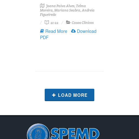
Joana Paiva Alves, Telma
Moreira, Mariana Seabra, Andreia
Figueiredo
21-22
Casos Clínicos
Read More
Download
PDF
LOAD MORE