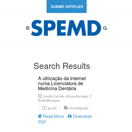
SUBMIT ARTICLES
Search Results
A utilização da Internet
numa Licenciatura de
Medicina Dentária
André Correia, Bruno Borrega, F.
Batel Marques
91-100
Investigação
Read More
Download
PDF