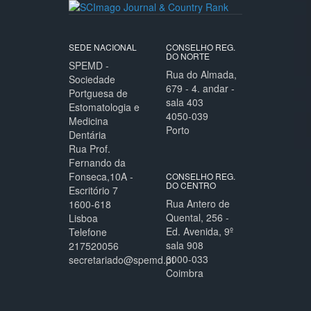
SEDE NACIONAL
CONSELHO REG.
DO NORTE
SPEMD -
Rua do Almada,
Sociedade
679 - 4. andar -
Portguesa de
sala 403
Estomatologia e
4050-039
Medicina
Porto
Dentária
Rua Prof.
Fernando da
Fonseca,10A -
CONSELHO REG.
DO CENTRO
Escritório 7
Rua Antero de
1600-618
Quental, 256 -
Lisboa
Ed. Avenida, 9º
Telefone
sala 908
217520056
3000-033
secretariado@spemd.pt
Coimbra