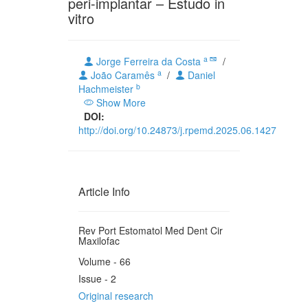
peri-implantar – Estudo in
vitro
a
Jorge Ferreira da Costa
/
a
João Caramês
/
Daniel
b
Hachmeister
Show More
DOI:
http://doi.org/10.24873/j.rpemd.2025.06.1427
Article Info
Rev Port Estomatol Med Dent Cir
Maxilofac
Volume - 66
Issue - 2
Original research