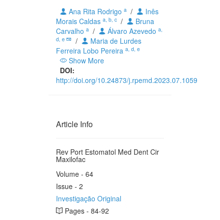
a
Ana Rita Rodrigo
/
Inês
a, b, c
Morais Caldas
/
Bruna
a
a,
Carvalho
/
Álvaro Azevedo
d, e
/
Maria de Lurdes
a, d, e
Ferreira Lobo Pereira
Show More
DOI:
http://doi.org/10.24873/j.rpemd.2023.07.1059
Article Info
Rev Port Estomatol Med Dent Cir
Maxilofac
Volume - 64
Issue - 2
Investigação Original
Pages - 84-92