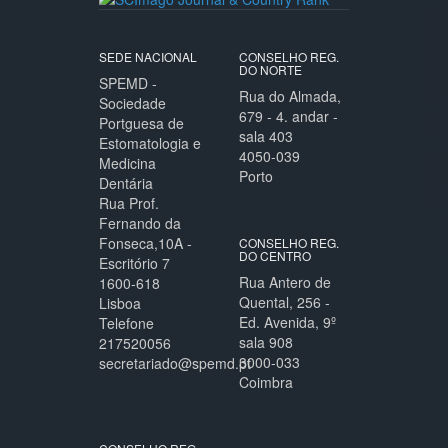
SEDE NACIONAL
CONSELHO REG.
DO NORTE
SPEMD -
Rua do Almada,
Sociedade
679 - 4. andar -
Portguesa de
sala 403
Estomatologia e
4050-039
Medicina
Porto
Dentária
Rua Prof.
Fernando da
Fonseca,10A -
CONSELHO REG.
DO CENTRO
Escritório 7
Rua Antero de
1600-618
Quental, 256 -
Lisboa
Ed. Avenida, 9º
Telefone
sala 908
217520056
3000-033
secretariado@spemd.pt
Coimbra