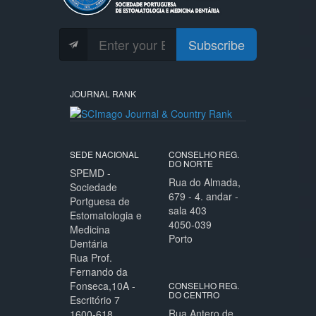
Subscribe
JOURNAL RANK
SEDE NACIONAL
CONSELHO REG.
DO NORTE
SPEMD -
Rua do Almada,
Sociedade
679 - 4. andar -
Portguesa de
sala 403
Estomatologia e
4050-039
Medicina
Porto
Dentária
Rua Prof.
Fernando da
Fonseca,10A -
CONSELHO REG.
DO CENTRO
Escritório 7
Rua Antero de
1600-618