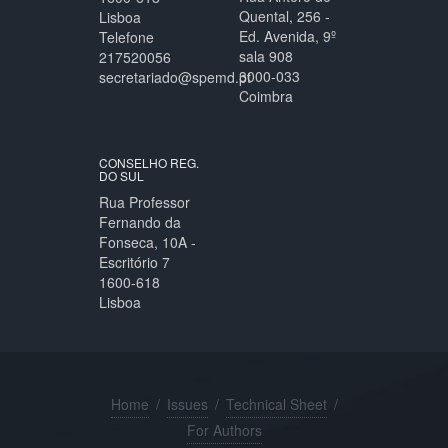
Quental, 256 -
Lisboa
Ed. Avenida, 9º
Telefone
sala 908
217520056
3000-033
secretariado@spemd.pt
Coimbra
CONSELHO REG.
DO SUL
Rua Professor
Fernando da
Fonseca, 10A -
Escritório 7
1600-618
Lisboa
Home
/
Issues
/
Technical Sheet
/
For Authors