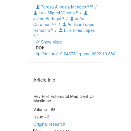
a
Teresa Almeida Mendes
/
b
Luís Miguel Vilhena
/
a
Jaime Portugal
/
João
a, c
Caramês
/
Amílcar Lopes
b
Ramalho
/
Luis Pires Lopes
a, c
Show More
DOI:
http://doi.org/10.24873/j.rpemd.2022.10.880
Article Info
Rev Port Estomatol Med Dent Cir
Maxilofac
Volume - 63
Issue - 3
Original research