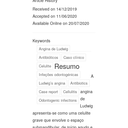
Article History
Received on 14/12/2019
Accepted on 11/06/2020
Available Online on 20/07/2020
Keywords
Angina de Ludwig
Antibióticos
Caso clínico
Resumo
Celulite
Infeções odontogénicas
A
Ludwig’s angina
Antibiotics
angina
Case report
Cellulitis
de
Odontogenic infections
Ludwig
apresenta-se como uma celulite
grave que envolve o espaço
submandibular, de início agudo e