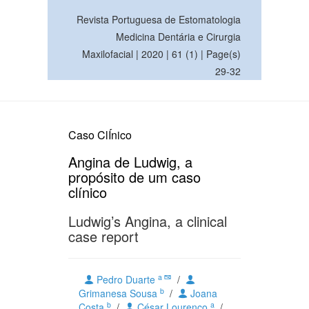
Revista Portuguesa de Estomatologia
Medicina Dentária e Cirurgia
Maxilofacial | 2020 | 61 (1) | Page(s)
29-32
Caso ClÍnico
Angina de Ludwig, a
propósito de um caso
clínico
Ludwig’s Angina, a clinical
case report
a
Pedro Duarte
/
b
Grimanesa Sousa
/
Joana
b
a
Costa
/
César Lourenço
/