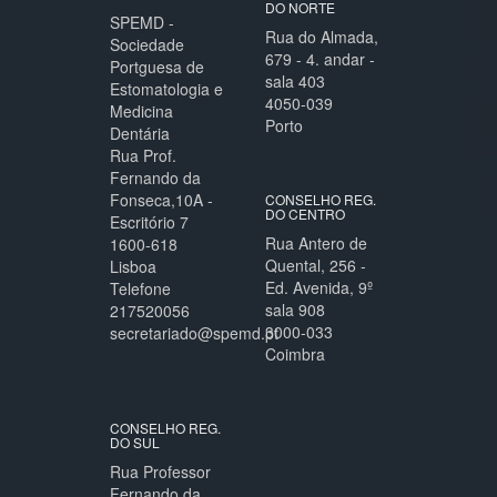
DO NORTE
SPEMD -
Rua do Almada,
Sociedade
679 - 4. andar -
Portguesa de
sala 403
Estomatologia e
4050-039
Medicina
Porto
Dentária
Rua Prof.
Fernando da
Fonseca,10A -
CONSELHO REG.
DO CENTRO
Escritório 7
Rua Antero de
1600-618
Quental, 256 -
Lisboa
Ed. Avenida, 9º
Telefone
sala 908
217520056
3000-033
secretariado@spemd.pt
Coimbra
CONSELHO REG.
DO SUL
Rua Professor
Fernando da