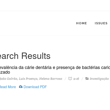
HOME
ISSUES
arch Results
evalência da cárie dentária e presença de bactérias cari
uzado
oão Galrão, Luís Proença, Helena Barroso
11-16
Investigação
ead More
Download PDF