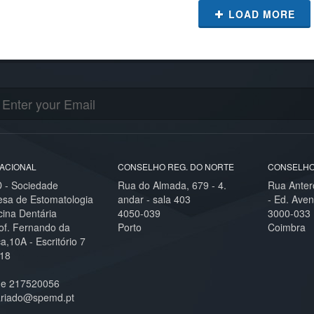
LOAD MORE
ACIONAL
CONSELHO REG. DO NORTE
CONSELHO
- Sociedade
Rua do Almada, 679 - 4.
Rua Anter
esa de Estomatologia
andar - sala 403
- Ed. Aven
cina Dentária
4050-039
3000-033
of. Fernando da
Porto
Coimbra
,10A - Escritório 7
18
ne 217520056
ariado@spemd.pt