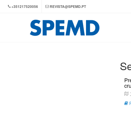
+351217520056
REVISTA@SPEMD.PT
Se
Pr
cr
J
R