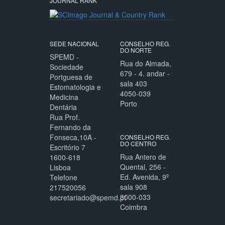
JOURNAL RANK
SEDE NACIONAL
CONSELHO REG.
DO NORTE
SPEMD -
Rua do Almada,
Sociedade
679 - 4. andar -
Portguesa de
sala 403
Estomatologia e
4050-039
Medicina
Porto
Dentária
Rua Prof.
Fernando da
Fonseca,10A -
CONSELHO REG.
DO CENTRO
Escritório 7
Rua Antero de
1600-618
Quental, 256 -
Lisboa
Ed. Avenida, 9º
Telefone
sala 908
217520056
3000-033
secretariado@spemd.pt
Coimbra