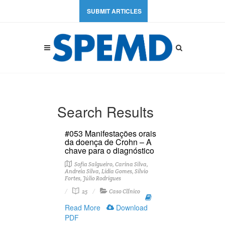
SUBMIT ARTICLES
Search Results
#053 Manifestações orais
da doença de Crohn – A
chave para o diagnóstico
Sofia Salgueiro, Carina Silva,
Andreia Silva, Lídia Gomes, Sílvio
Fortes, Júlio Rodrigues
25
Caso ClÍnico
Read More
Download
PDF