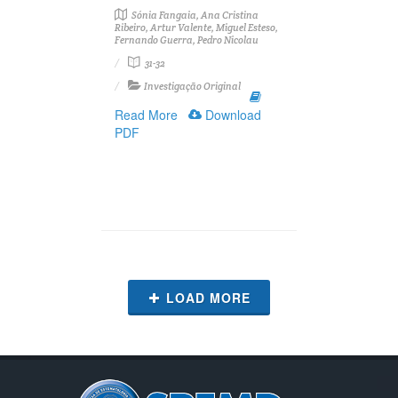
Sónia Fangaia, Ana Cristina
Ribeiro, Artur Valente, Miguel Esteso,
Fernando Guerra, Pedro Nicolau
31-32
Investigação Original
Read More
Download
PDF
LOAD MORE