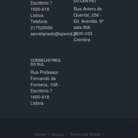
DO CENTRO
Escritório 7
Rua Antero de
1600-618
Quental, 256 -
Lisboa
Ed. Avenida, 9º
Telefone
sala 908
217520056
3000-033
secretariado@spemd.pt
Coimbra
CONSELHO REG.
DO SUL
Rua Professor
Fernando da
Fonseca, 10A -
Escritório 7
1600-618
Lisboa
Home
/
Issues
/
Technical Sheet
/