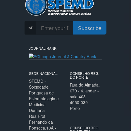
Subscribe
JOURNAL RANK
SEDE NACIONAL
CONSELHO REG.
DO NORTE
SPEMD -
Rua do Almada,
Sociedade
679 - 4. andar -
Portguesa de
sala 403
Estomatologia e
4050-039
Medicina
Porto
Dentária
Rua Prof.
Fernando da
Fonseca,10A -
CONSELHO REG.