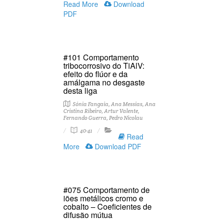
Read More
Download
PDF
#101 Comportamento
tribocorrosivo do TiAlV:
efeito do flúor e da
amálgama no desgaste
desta liga
Sónia Fangaia, Ana Messias, Ana
Cristina Ribeiro, Artur Valente,
Fernando Guerra, Pedro Nicolau
40-41
Read
More
Download PDF
#075 Comportamento de
iões metálicos cromo e
cobalto – Coeficientes de
difusão mútua