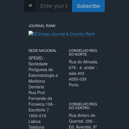
Subscribe
JOURNAL RANK
SEDE NACIONAL
CONSELHO REG.
DO NORTE
SPEMD -
Rua do Almada,
Sociedade
679 - 4. andar -
Portguesa de
sala 403
Estomatologia e
4050-039
Medicina
Porto
Dentária
Rua Prof.
Fernando da
Fonseca,10A -
CONSELHO REG.
DO CENTRO
Escritório 7
Rua Antero de
1600-618
Quental, 256 -
Lisboa
Ed. Avenida, 9º
Telefone