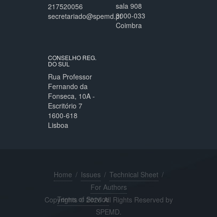
sala 908
217520056
3000-033
secretariado@spemd.pt
Coimbra
CONSELHO REG.
DO SUL
Rua Professor
Fernando da
Fonseca, 10A -
Escritório 7
1600-618
Lisboa
Home
/
Issues
/
Technical Sheet
/
For Authors
Terms of Service
Copyrights © 2026 All Rights Reserved by
SPEMD.