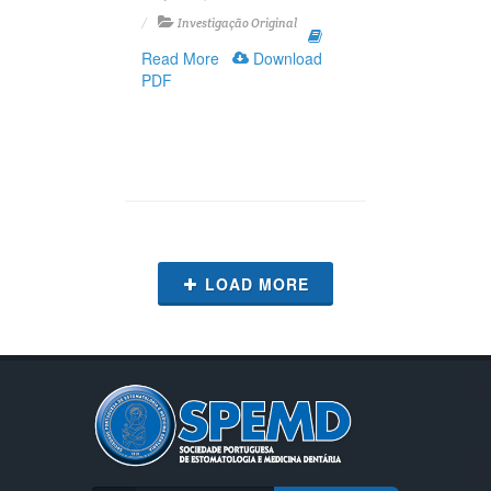
Investigação Original
Read More
Download
PDF
LOAD MORE