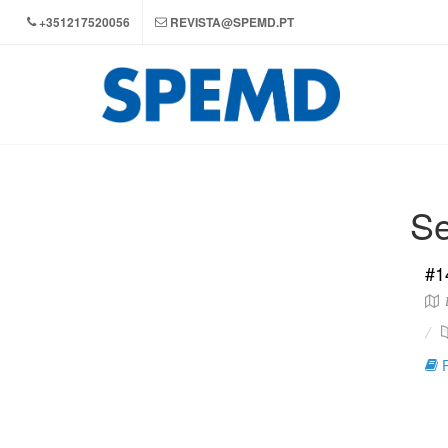
+351217520056
REVISTA@SPEMD.PT
Se
#1
D
R