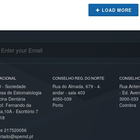
LOAD MORE
ACIONAL
CONSELHO REG. DO NORTE
CONSELHO
- Sociedade
Rua do Almada, 679 - 4.
Rua Anter
esa de Estomatologia
andar - sala 403
- Ed. Aven
cina Dentária
4050-039
3000-033
of. Fernando da
Porto
Coimbra
,10A - Escritório 7
18
ne 217520056
ariado@spemd.pt