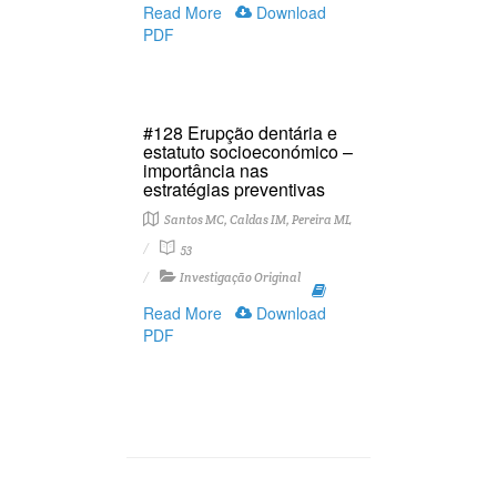
Read More
Download
PDF
#128 Erupção dentária e
estatuto socioeconómico –
importância nas
estratégias preventivas
Santos MC, Caldas IM, Pereira ML
53
Investigação Original
Read More
Download
PDF