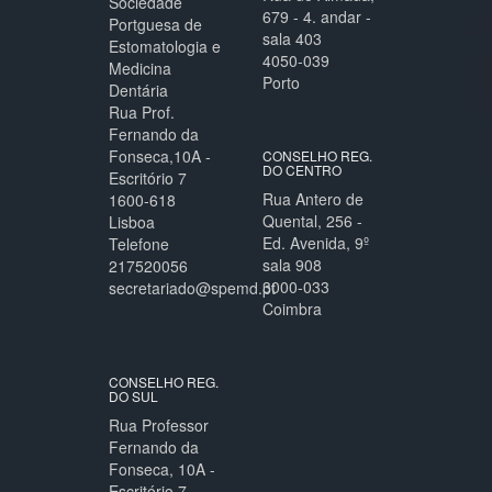
Sociedade
679 - 4. andar -
Portguesa de
sala 403
Estomatologia e
4050-039
Medicina
Porto
Dentária
Rua Prof.
Fernando da
Fonseca,10A -
CONSELHO REG.
DO CENTRO
Escritório 7
Rua Antero de
1600-618
Quental, 256 -
Lisboa
Ed. Avenida, 9º
Telefone
sala 908
217520056
3000-033
secretariado@spemd.pt
Coimbra
CONSELHO REG.
DO SUL
Rua Professor
Fernando da
Fonseca, 10A -
Escritório 7