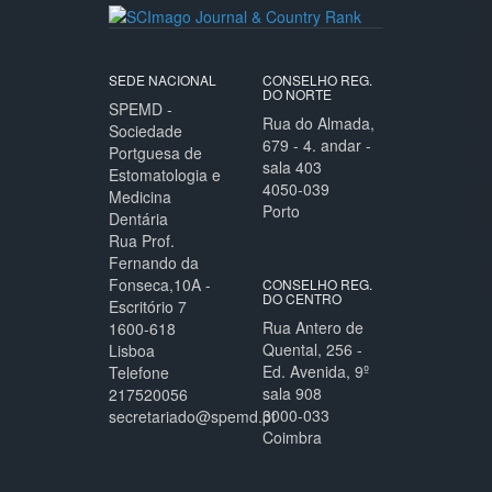
SEDE NACIONAL
CONSELHO REG.
DO NORTE
SPEMD -
Rua do Almada,
Sociedade
679 - 4. andar -
Portguesa de
sala 403
Estomatologia e
4050-039
Medicina
Porto
Dentária
Rua Prof.
Fernando da
Fonseca,10A -
CONSELHO REG.
DO CENTRO
Escritório 7
Rua Antero de
1600-618
Quental, 256 -
Lisboa
Ed. Avenida, 9º
Telefone
sala 908
217520056
3000-033
secretariado@spemd.pt
Coimbra