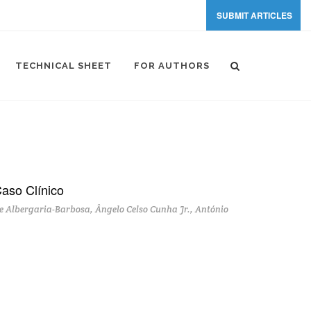
SUBMIT ARTICLES
TECHNICAL SHEET
FOR AUTHORS
aso Clínico
e Albergaria-Barbosa, Ângelo Celso Cunha Jr., António