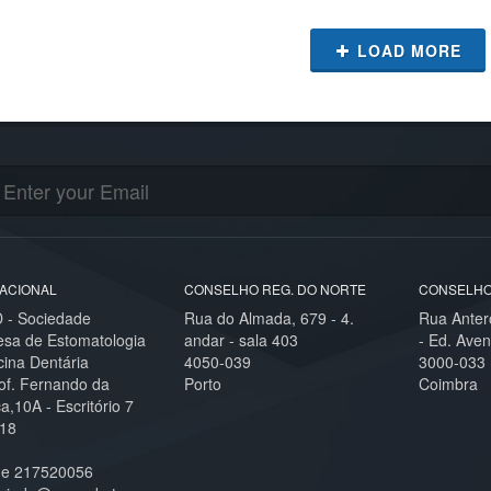
LOAD MORE
ACIONAL
CONSELHO REG. DO NORTE
CONSELHO
- Sociedade
Rua do Almada, 679 - 4.
Rua Anter
esa de Estomatologia
andar - sala 403
- Ed. Aven
cina Dentária
4050-039
3000-033
of. Fernando da
Porto
Coimbra
,10A - Escritório 7
18
ne 217520056