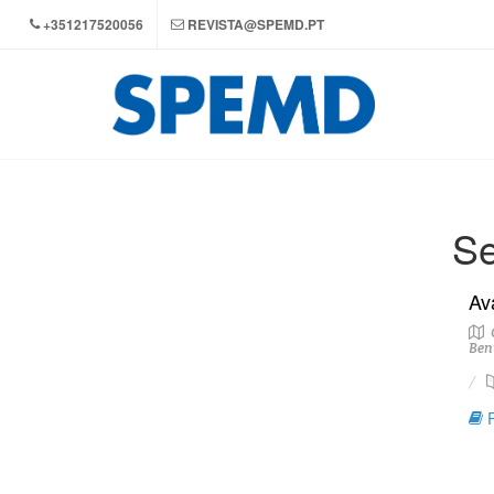
+351217520056
REVISTA@SPEMD.PT
Se
Av
C
Ben
R