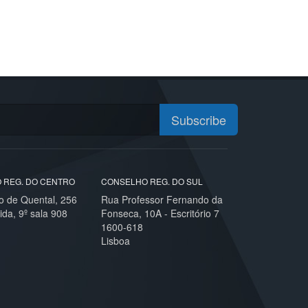
Subscribe
 REG. DO CENTRO
CONSELHO REG. DO SUL
o de Quental, 256
Rua Professor Fernando da
ida, 9º sala 908
Fonseca, 10A - Escritório 7
1600-618
Lisboa