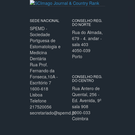
SEDE NACIONAL
CONSELHO REG.
DO NORTE
SPEMD -
Rua do Almada,
Sociedade
679 - 4. andar -
Portguesa de
sala 403
Estomatologia e
4050-039
Medicina
Porto
Dentária
Rua Prof.
Fernando da
Fonseca,10A -
CONSELHO REG.
DO CENTRO
Escritório 7
Rua Antero de
1600-618
Quental, 256 -
Lisboa
Ed. Avenida, 9º
Telefone
sala 908
217520056
3000-033
secretariado@spemd.pt
Coimbra