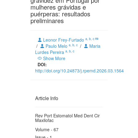
gravidez em Portugal por
mulheres grávidas e
puérperas: resultados
preliminares
a, b, c
Leonor Frey-Furtado
a, b, c
/
Paulo Melo
/
Maria
a, b, c
Lurdes Pereira
Show More
DOI:
http://doi.org/10.24873/j.rpemd.2026.03.1564
Article Info
Rev Port Estomatol Med Dent Cir
Maxilofac
Volume - 67
Issue - 1