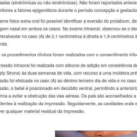
iadas (sindrómicas ou não‑sindrómicas). Não foram reportados antece
nitores a fatores epigenéticos durante o período concepção e gestacio
me físico extra‑oral foi possível identificar a eversão do prolabium, d
lagem nasal em ambos os casos. No exame intraoral, observou‑se o d
teralveolar no caso (A) de 2,1 centímetros à direita e 1,9 centímetros
rda.
 os procedimentos clínicos foram realizados com o consentimento inf
essão intraoral foi realizada com silicone de adição em consistência d
ply Sirona) às duas semanas de vida, com recurso a uma moldeira pr
ssão foi efetuada no caso (A) ao décimo terceiro dia de vida e no caso
ssão, o bebé é posicionado em decúbito ventral, permitindo a anteriori
orma a evitar a obstrução das vias aéreas. Os pais são aconselhados a
dentes à realização da impressão. Seguidamente, as cavidades orais e
er qualquer material residual da impressão.