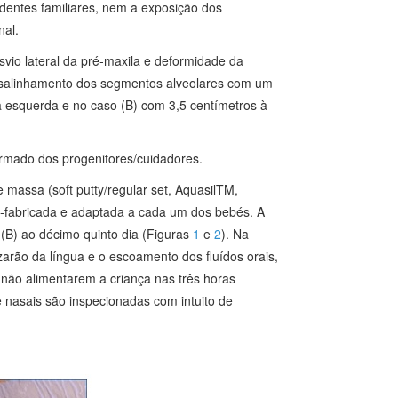
dentes familiares, nem a exposição dos
nal.
esvio lateral da pré‑maxila e deformidade da
esalinhamento dos segmentos alveolares com um
 à esquerda e no caso (B) com 3,5 centímetros à
ormado dos progenitores/cuidadores.
e massa (soft putty/regular set, AquasilTM,
é‑fabricada e adaptada a cada um dos bebés. A
 (B) ao décimo quinto dia (Figuras
1
e
2
). Na
zarão da língua e o escoamento dos fluídos orais,
 não alimentarem a criança nas três horas
 nasais são inspecionadas com intuito de