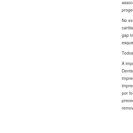
assoc
proge
No exa
carti
gap in
esque
Todos
A impr
Dents
impre
impre
por f
prece
remov