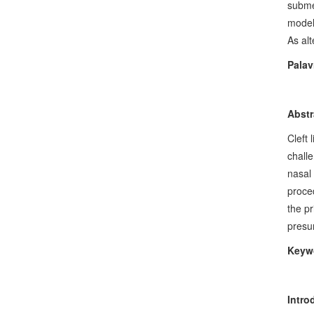
subme
model
As al
Palav
Abstr
Cleft 
challe
nasal 
proced
the p
presur
Keyw
Intro