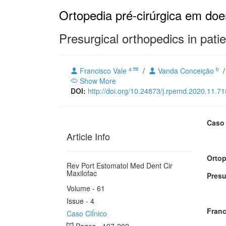
Ortopedia pré-cirúrgica em doe
Presurgical orthopedics in patien
a
b
Francisco Vale
/
Vanda Conceição
Show More
DOI:
http://doi.org/10.24873/j.rpemd.2020.11.71
Caso 
Article Info
Ortop
Rev Port Estomatol Med Dent Cir
Maxilofac
Presu
Volume - 61
Issue - 4
Franc
Caso ClÍnico