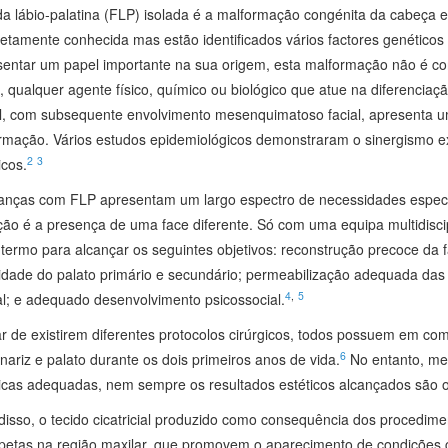
da lábio‑palatina (FLP) isolada é a malformação congénita da cabeça
etamente conhecida mas estão identificados vários factores genéticos 
sentar um papel importante na sua origem, esta malformação não é c
 qualquer agente físico, químico ou biológico que atue na diferenciaçã
l, com subsequente envolvimento mesenquimatoso facial, apresenta um 
rmação. Vários estudos epidemiológicos demonstraram o sinergismo ex
2
3
icos.
ianças com FLP apresentam um largo espectro de necessidades especí
ção é a presença de uma face diferente. Só com uma equipa multidiscip
termo para alcançar os seguintes objetivos: reconstrução precoce da fa
ridade do palato primário e secundário; permeabilização adequada das 
4
,
5
l; e adequado desenvolvimento psicossocial.
r de existirem diferentes protocolos cirúrgicos, todos possuem em co
6
 nariz e palato durante os dois primeiros anos de vida.
No entanto, me
gicas adequadas, nem sempre os resultados estéticos alcançados são 
disso, o tecido cicatricial produzido como consequência dos procedime
ípetas na região maxilar, que promovem o aparecimento de condições c