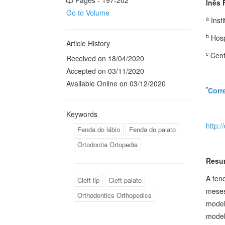
Pages - 197-202
Inês 
Go to Volume
a
Inst
b
Hospi
Article History
c
Centr
Received on 18/04/2020
Accepted on 03/11/2020
Available Online on 03/12/2020
*
Corr
Keywords
http:
Fenda do lábio
Fenda do palato
Ortodontia Ortopedia
Resu
A fen
Cleft lip
Cleft palate
meses 
Orthodontics Orthopedics
model
model