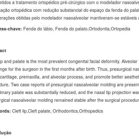
tidos a tratamento ortopédico pré-cirúrgico com o modelador nasoalve
ação ortopédica com redução substancial do espaço da fenda do palato
terações obtidas pelo modelador nasoalveolar mantiveram-se estáveis 
ras-chave:
Fenda do lábio, Fenda do palato,Ortodontia,Ortopedia
act
lip and palate is the most prevalent congenital facial deformity. Alveol
nge for the surgeon in the first months after birth. Thus, presurgical 
cartilage, premaxilla, and alveolar process, and promote better aesthetic 
ure. Two case reports of presurgical nasoalveolar molding are presente
rimary palate was substantially reduced, and the nasal tip projection 
gical nasoalveolar molding remained stable after the surgical procedur
ords:
Cleft lip,Cleft palate, Orthodontics,Orthopedics
dução