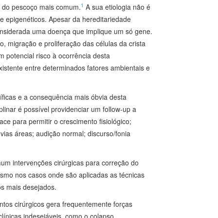
1
 e do pescoço mais comum.
A sua etiologia não é
e epigenéticos. Apesar da hereditariedade
onsiderada uma doença que implique um só gene.
o, migração e proliferação das células da crista
potencial risco à ocorrência desta
istente entre determinados fatores ambientais e
ficas e a consequência mais óbvia desta
linar é possível providenciar um follow‑up a
ce para permitir o crescimento fisiológico;
vias áreas; audição normal; discurso/fonia
mum intervenções cirúrgicas para correção do
smo nos casos onde são aplicadas as técnicas
os mais desejados.
ntos cirúrgicos gera frequentemente forças
línicas indesejáveis, como o colapso