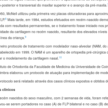
‑posterior e transversal do maxilar superior e o avanço da pré‑maxila.
50, McNeil utilizou pela primeira vez placas obturadoras para aproxi
8
LP.
Mais tarde, em 1984, estudos efetuados em recém‑nascido demons
da com resultados permanentes, se o tratamento fosse iniciado nos pr
icidade da cartilagem no recém nascido, resultante dos elevados níveis
9
ínea da criança.
meiro protocolo de tratamento com modelador naso‑alveolar (NAM, do 
stabelecido em 1999. O NAM é um aparelho de ortopedia pré‑cirúrgica 
10
zar o modelamento da cartilagem nasal.
tituto de Ortodontia da Faculdade de Medicina da Universidade de Coi
imbra elaborou um protocolo de atuação para implementação de model
protocolo será relatado através dos casos clínicos expostos e obtidos
 clínicos
recém nascidos do sexo masculino, com 2 semanas de vida, foram refer
vou‑se serem portadores no caso (A) de FLP bilateral e no caso (B) d