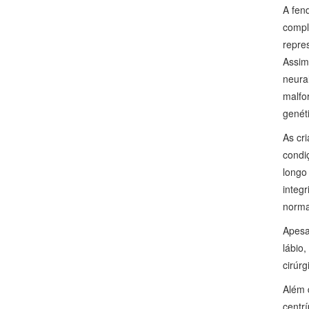
A fen
compl
repre
Assim,
neura
malfo
genét
As cr
condi
longo 
integ
norma
Apesa
lábio,
cirúr
Além 
centr