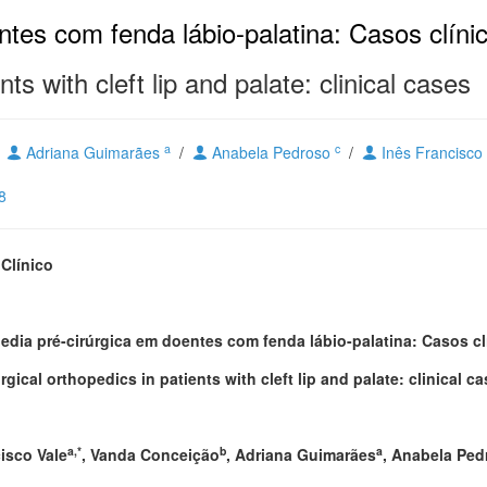
ntes com fenda lábio-palatina: Casos clíni
ts with cleft lip and palate: clinical cases
a
c
/
Adriana Guimarães
/
Anabela Pedroso
/
Inês Francisco
8
Clínico
edia pré-cirúrgica em doentes com fenda lábio-palatina: Casos cl
rgical orthopedics in patients with cleft lip and palate: clinical c
a
,*
b
a
isco Vale
, Vanda Conceição
, Adriana Guimarães
, Anabela Ped