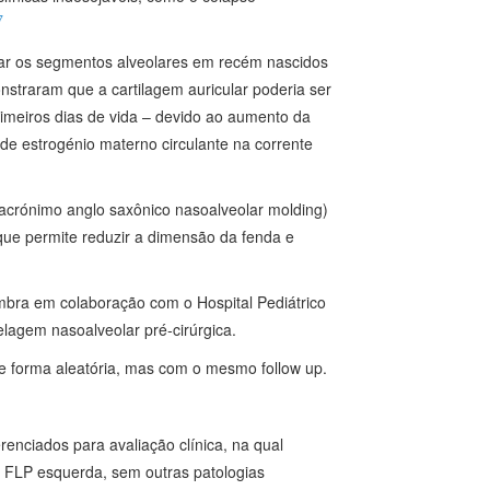
7
mar os segmentos alveolares em recém nascidos
traram que a cartilagem auricular poderia ser
imeiros dias de vida – devido ao aumento da
 de estrogénio materno circulante na corrente
acrónimo anglo saxônico nasoalveolar molding)
que permite reduzir a dimensão da fenda e
mbra em colaboração com o Hospital Pediátrico
agem nasoalveolar pré‑cirúrgica.
 de forma aleatória, mas com o mesmo follow up.
enciados para avaliação clínica, na qual
e FLP esquerda, sem outras patologias