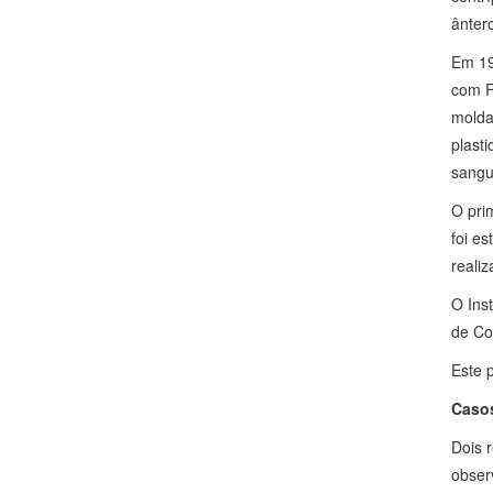
ântero
Em 19
com F
molda
plast
sangu
O pri
foi e
reali
O Ins
de Co
Este 
Casos
Dois 
obser