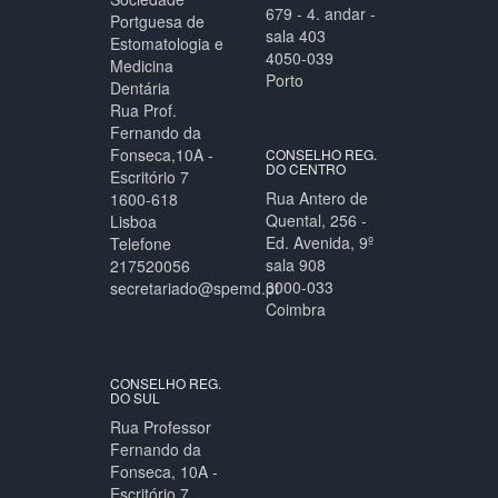
679 - 4. andar -
Portguesa de
sala 403
Estomatologia e
4050-039
Medicina
Porto
Dentária
Rua Prof.
Fernando da
Fonseca,10A -
CONSELHO REG.
DO CENTRO
Escritório 7
Rua Antero de
1600-618
Quental, 256 -
Lisboa
Ed. Avenida, 9º
Telefone
sala 908
217520056
3000-033
secretariado@spemd.pt
Coimbra
CONSELHO REG.
DO SUL
Rua Professor
Fernando da
Fonseca, 10A -
Escritório 7