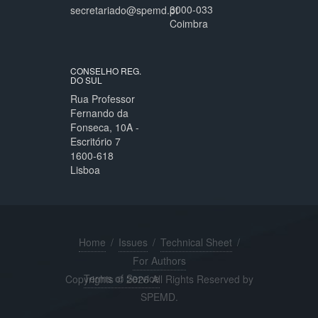
3000-033
secretariado@spemd.pt
Coimbra
CONSELHO REG.
DO SUL
Rua Professor
Fernando da
Fonseca, 10A -
Escritório 7
1600-618
Lisboa
Home
/
Issues
/
Technical Sheet
/
For Authors
Terms of Service
Copyrights © 2026 All Rights Reserved by
SPEMD.