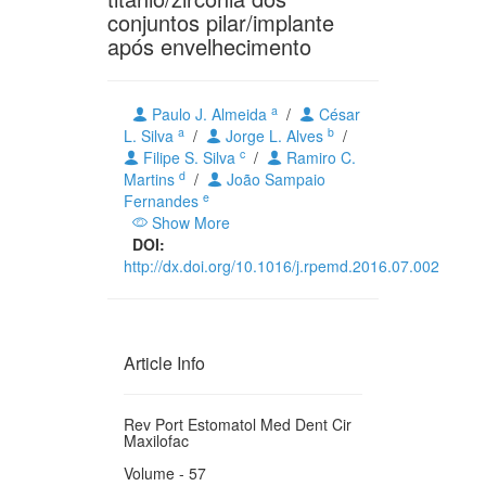
conjuntos pilar/implante
após envelhecimento
a
Paulo J. Almeida
/
César
a
b
L. Silva
/
Jorge L. Alves
/
c
Filipe S. Silva
/
Ramiro C.
d
Martins
/
João Sampaio
e
Fernandes
Show More
DOI:
http://dx.doi.org/10.1016/j.rpemd.2016.07.002
Article Info
Rev Port Estomatol Med Dent Cir
Maxilofac
Volume - 57