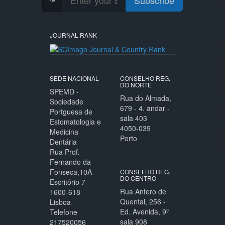
Subscribe
JOURNAL RANK
SEDE NACIONAL
CONSELHO REG.
DO NORTE
SPEMD -
Rua do Almada,
Sociedade
679 - 4. andar -
Portguesa de
sala 403
Estomatologia e
4050-039
Medicina
Porto
Dentária
Rua Prof.
Fernando da
Fonseca,10A -
CONSELHO REG.
DO CENTRO
Escritório 7
Rua Antero de
1600-618
Quental, 256 -
Lisboa
Ed. Avenida, 9º
Telefone
sala 908
217520056