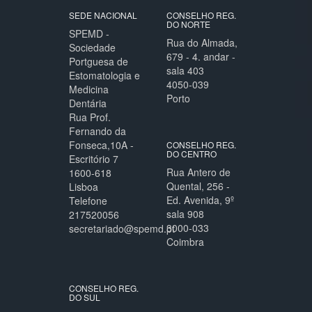
SEDE NACIONAL
CONSELHO REG.
DO NORTE
SPEMD -
Rua do Almada,
Sociedade
679 - 4. andar -
Portguesa de
sala 403
Estomatologia e
4050-039
Medicina
Porto
Dentária
Rua Prof.
Fernando da
Fonseca,10A -
CONSELHO REG.
DO CENTRO
Escritório 7
Rua Antero de
1600-618
Quental, 256 -
Lisboa
Ed. Avenida, 9º
Telefone
sala 908
217520056
3000-033
secretariado@spemd.pt
Coimbra
CONSELHO REG.
DO SUL