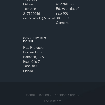
Quental, 256 -
Lisboa
Ed. Avenida, 9º
Telefone
sala 908
217520056
3000-033
secretariado@spemd.pt
Coimbra
CONSELHO REG.
DO SUL
Rua Professor
Fernando da
Fonseca, 10A -
Escritório 7
1600-618
Lisboa
Home
/
Issues
/
Technical Sheet
/
For Authors