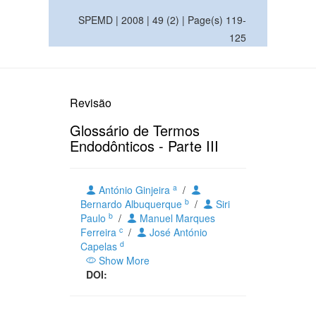
SPEMD | 2008 | 49 (2) | Page(s) 119-
125
Revisão
Glossário de Termos
Endodônticos - Parte III
a
António Ginjeira
/
b
Bernardo Albuquerque
/
Siri
b
Paulo
/
Manuel Marques
c
Ferreira
/
José António
d
Capelas
Show More
DOI: