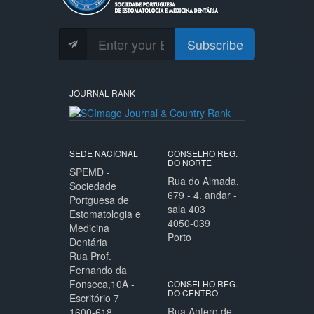
Subscribe
JOURNAL RANK
SEDE NACIONAL
CONSELHO REG.
DO NORTE
SPEMD -
Rua do Almada,
Sociedade
679 - 4. andar -
Portguesa de
sala 403
Estomatologia e
4050-039
Medicina
Porto
Dentária
Rua Prof.
Fernando da
Fonseca,10A -
CONSELHO REG.
DO CENTRO
Escritório 7
Rua Antero de
1600-618