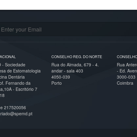
ACIONAL
CONSELHO REG. DO NORTE
CONSELHO
- Sociedade
Rua do Almada, 679 - 4.
Rua Anter
esa de Estomatologia
andar - sala 403
- Ed. Aven
cina Dentária
4050-039
3000-033
of. Fernando da
Porto
Coimbra
,10A - Escritório 7
18
ne 217520056
ariado@spemd.pt