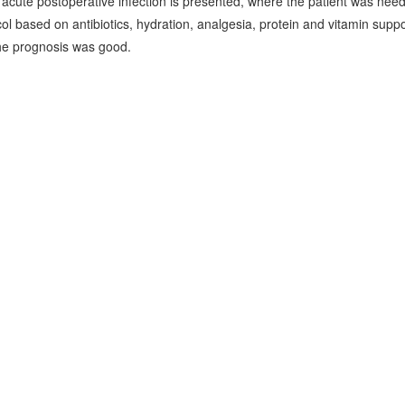
acute postoperative infection is presented, where the patient was neede
ol based on antibiotics, hydration, analgesia, protein and vitamin sup
he prognosis was good.