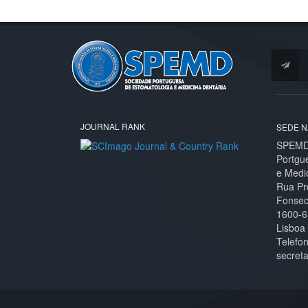
JOURNAL RANK
SEDE N
SPEMD 
Portgu
e Medi
Rua Pr
Fonseca
1600-6
Lisboa
Telefo
secret