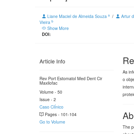
a
Liane Maciel de Almeida Souza
/
Artur d
b
Vieira
Show More
DOI:
Re
Article Info
As in
Rev Port Estomatol Med Dent Cir
o obje
Maxilofac
intern
Volume - 50
protei
Issue - 2
Caso ClÍnico
Ab
Pages - 101-104
Go to Volume
The po