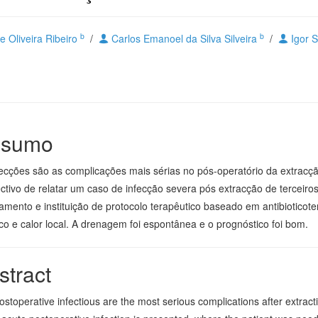
b
b
e Oliveira Ribeiro
/
Carlos Emanoel da Silva Silveira
/
Igor S
sumo
fecções são as complicações mais sérias no pós-operatório da extracçã
ctivo de relatar um caso de infecção severa pós extracção de terceiros
amento e instituição de protocolo terapêutico baseado em antibioticoter
co e calor local. A drenagem foi espontânea e o prognóstico foi bom.
stract
stoperative infectious are the most serious complications after extracti