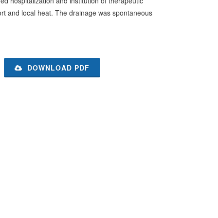
d hospitalization and institution of therapeutic
port and local heat. The drainage was spontaneous
DOWNLOAD PDF