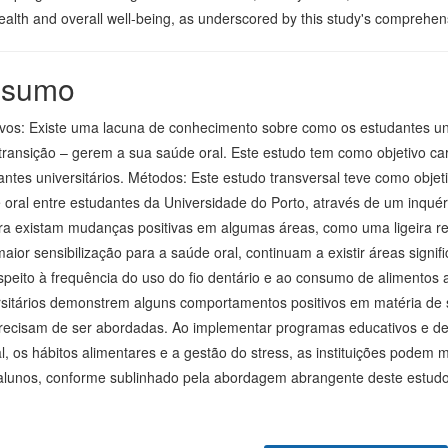
ealth and overall well-being, as underscored by this study's comprehen
sumo
ivos: Existe uma lacuna de conhecimento sobre como os estudantes uni
transição – gerem a sua saúde oral. Este estudo tem como objetivo car
antes universitários. Métodos: Este estudo transversal teve como obje
 oral entre estudantes da Universidade do Porto, através de um inquér
a existam mudanças positivas em algumas áreas, como uma ligeira 
ior sensibilização para a saúde oral, continuam a existir áreas signi
espeito à frequência do uso do fio dentário e ao consumo de alimento
rsitários demonstrem alguns comportamentos positivos em matéria de
recisam de ser abordadas. Ao implementar programas educativos e de
l, os hábitos alimentares e a gestão do stress, as instituições podem 
alunos, conforme sublinhado pela abordagem abrangente deste estudo