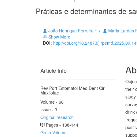
Práticas e determinantes de sa
a
João Henrique Ferreira
/
Maria Lurdes 
Show More
DOI:
http://doi.org/10.24873/j.rpemd.2025.09.1
Ab
Article Info
Objec
Rev Port Estomatol Med Dent Cir
their 
Maxilofac
study 
Volume - 66
survey
Issue - 3
drink 
Original research
frequ
Pages - 138-144
posit
Go to Volume
suppor