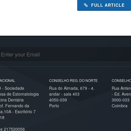
FULL ARTICLE
ACIONAL
CONSELHO REG. DO NORTE
CONSELHO
- Sociedade
Rua do Almada, 679 - 4.
Rua Anter
esa de Estomatologia
andar - sala 403
- Ed. Aven
cina Dentária
4050-039
3000-033
of. Fernando da
Porto
Coimbra
,10A - Escritório 7
18
ne 217520056