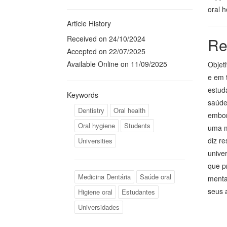
oral h
Article History
Received on 24/10/2024
Re
Accepted on 22/07/2025
Available Online on 11/09/2025
Objet
e em 
estud
Keywords
saúde
Dentistry
Oral health
embor
Oral hygiene
Students
uma ma
diz r
Universities
unive
que p
Medicina Dentária
Saúde oral
menta
seus 
Higiene oral
Estudantes
Universidades