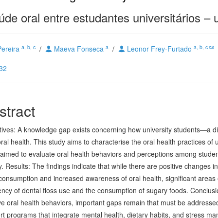
úde oral entre estudantes universitários –
a, b, c
a
a, b, c
Pereira
/
Maeva Fonseca
/
Leonor Frey-Furtado
432
stract
tives: A knowledge gap exists concerning how university students—a 
oral health. This study aims to characterise the oral health practices of
aimed to evaluate oral health behaviors and perceptions among students
. Results: The findings indicate that while there are positive changes i
consumption and increased awareness of oral health, significant areas 
ency of dental floss use and the consumption of sugary foods. Conclus
ive oral health behaviors, important gaps remain that must be addresse
t programs that integrate mental health, dietary habits, and stress ma