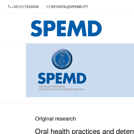
+351217520056
REVISTA@SPEMD.PT
Original research
Oral health practices and dete