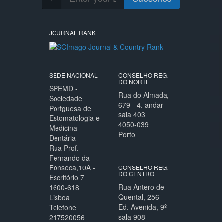
JOURNAL RANK
SEDE NACIONAL
CONSELHO REG.
DO NORTE
SPEMD -
Rua do Almada,
Sociedade
679 - 4. andar -
Portguesa de
sala 403
Estomatologia e
4050-039
Medicina
Porto
Dentária
Rua Prof.
Fernando da
Fonseca,10A -
CONSELHO REG.
DO CENTRO
Escritório 7
Rua Antero de
1600-618
Quental, 256 -
Lisboa
Ed. Avenida, 9º
Telefone
sala 908
217520056