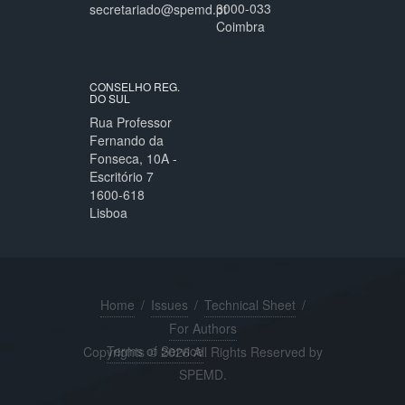
3000-033
secretariado@spemd.pt
Coimbra
CONSELHO REG.
DO SUL
Rua Professor
Fernando da
Fonseca, 10A -
Escritório 7
1600-618
Lisboa
Home
/
Issues
/
Technical Sheet
/
For Authors
Terms of Service
Copyrights © 2026 All Rights Reserved by
SPEMD.