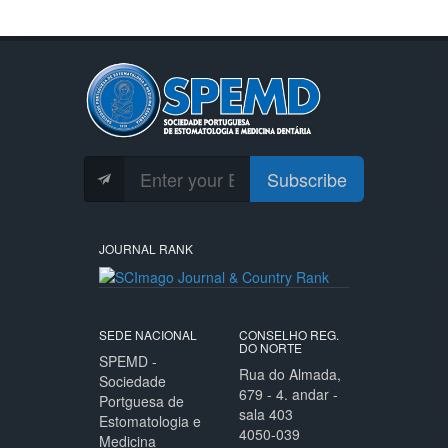
Subscribe
JOURNAL RANK
SEDE NACIONAL
CONSELHO REG.
DO NORTE
SPEMD -
Rua do Almada,
Sociedade
679 - 4. andar -
Portguesa de
sala 403
Estomatologia e
4050-039
Medicina