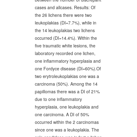
cases and allcases. Results: Of
the 26 lichens there were two
leukoplakias (DI=7.7%), while in
the 14 leukoplakias two lichens
occurred (DI=14.4%). Within the
five traumatic white lesions, the
laboratory recorded one lichen,
one inflammatory hyperplasia and
one Fordyce disease (DI=60%).Of
two erytroleukoplakias one was a
carcinoma (50%). Among the 14
papillomas there was a DI of 21%
due to one inflammatory
hyperplasia, one leukoplakia and
one carcinoma. A DI of 50%
occurred within the 2 carcinomas
since one was a leukoplakia. The