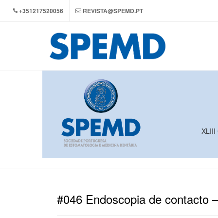
+351217520056
REVISTA@SPEMD.PT
XLIII
#046 Endoscopia de contacto –