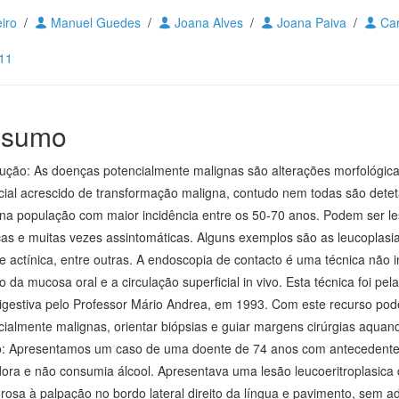
eiro
/
Manuel Guedes
/
Joana Alves
/
Joana Paiva
/
Car
111
sumo
dução: As doenças potencialmente malignas são alterações morfológi
cial acrescido de transformação maligna, contudo nem todas são detet
na população com maior incidência entre os 50-70 anos. Podem ser le
as e muitas vezes assintomáticas. Alguns exemplos são as leucoplasias
te actínica, entre outras. A endoscopia de contacto é uma técnica não i
io da mucosa oral e a circulação superficial in vivo. Esta técnica foi p
igestiva pelo Professor Mário Andrea, em 1993. Com este recurso pod
cialmente malignas, orientar biópsias e guiar margens cirúrgias aquan
co: Apresentamos um caso de uma doente de 74 anos com antecedentes 
ora e não consumia álcool. Apresentava uma lesão leucoeritroplasica 
orosa à palpação no bordo lateral direito da língua e pavimento, sem