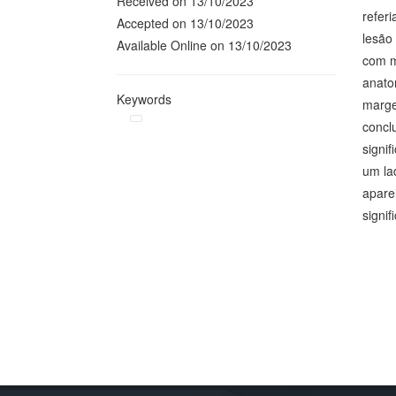
Received on 13/10/2023
referi
Accepted on 13/10/2023
lesão
Available Online on 13/10/2023
com m
anato
Keywords
marge
concl
signi
um la
apare
signif