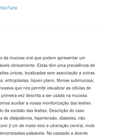
los Faria
cas da mucosa oral que podem apresentar um
áveis clinicamente. Estas têm uma prevalência de
sões únicas, localizadas sem associação a outras
, eritroplasias, líquen plano, fibrose submucosa,
nvasiva que nos permite visualizar as células do
ela primeira vez descrita a ser usada na mucosa
emos auxiliar a nossa monitorização das lesões
do da excisão das lesões. Descrição do caso
de dislipidemia, hipertensão, diabetes, não
com 2 cm de maior eixo e ulceração central, mole
 adenomegalias palpáveis. No passado a doente