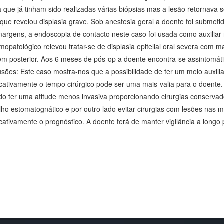
a que já tinham sido realizadas várias biópsias mas a lesão retornava 
 que revelou displasia grave. Sob anestesia geral a doente foi submeti
argens, a endoscopia de contacto neste caso foi usada como auxiliar 
mopatológico relevou tratar-se de displasia epitelial oral severa com
m posterior. Aos 6 meses de pós-op a doente encontra-se assintomáti
usões: Este caso mostra-nos que a possibilidade de ter um meio auxili
ficativamente o tempo cirúrgico pode ser uma mais-valia para o doente
do ter uma atitude menos invasiva proporcionando cirurgias conserva
lho estomatognático e por outro lado evitar cirurgias com lesões nas 
icativamente o prognóstico. A doente terá de manter vigilância a longo 