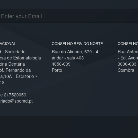
ACIONAL
CONSELHO REG. DO NORTE
CONSELHO
- Sociedade
Rua do Almada, 679 - 4.
Rua Anter
esa de Estomatologia
andar - sala 403
- Ed. Aven
cina Dentária
4050-039
3000-033
of. Fernando da
Porto
Coimbra
,10A - Escritório 7
18
ne 217520056
ariado@spemd.pt