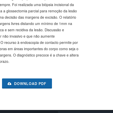
sempre. Foi realizada uma biópsia incisional da
da a glossectomia parcial para remoção da lesão
na decisão das margens de excisão. O relatório
 margens livres distando um mínimo de 1mm na
ca e sem recidiva da lesão. Discussão e
ar não invasivo e que não aumente
. O recurso à endoscopia de contacto permite por
doras em áreas importantes do corpo como seja o
margens. O diagnóstico precoce é a chave e altera
prazo.
DOWNLOAD PDF