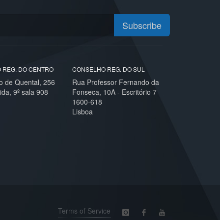
Subscribe
 REG. DO CENTRO
CONSELHO REG. DO SUL
o de Quental, 256
Rua Professor Fernando da
ida, 9º sala 908
Fonseca, 10A - Escritório 7
1600-618
Lisboa
Terms of Service