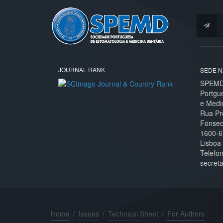
JOURNAL RANK
SEDE N
SPEMD 
Portgu
e Medi
Rua Pr
Fonseca
1600-6
Lisboa
Telefo
secret
Home
/
Issues
/
Technical Sheet
/
For Authors