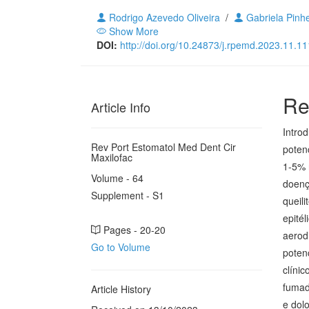
Rodrigo Azevedo Oliveira
/
Gabriela Pinh
Show More
DOI:
http://doi.org/10.24873/j.rpemd.2023.11.1
Re
Article Info
Intro
Rev Port Estomatol Med Dent Cir
poten
Maxilofac
1-5% 
Volume - 64
doenç
Supplement - S1
queili
epitél
Pages - 20-20
aerod
Go to Volume
poten
clíni
fumad
Article History
e dol