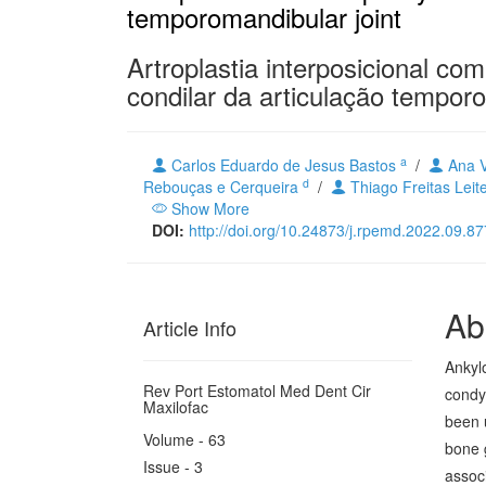
temporomandibular joint
Artroplastia interposicional co
condilar da articulação tempor
a
Carlos Eduardo de Jesus Bastos
/
Ana V
d
Rebouças e Cerqueira
/
Thiago Freitas Leit
Show More
DOI:
http://doi.org/10.24873/j.rpemd.2022.09.87
Ab
Article Info
Ankylo
Rev Port Estomatol Med Dent Cir
condyl
Maxilofac
been 
Volume - 63
bone 
Issue - 3
associ