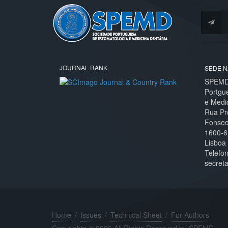
JOURNAL RANK
SEDE N
SPEMD 
Portgu
e Medi
Rua Pr
Fonseca
1600-6
Lisboa
Telefo
secret
Home
/
Issues
/
Technical Sheet
/
For Authors