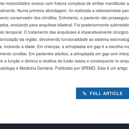
te motociclístico evoluiu com fratura complexa de sínfise mandibular a
eralmente. Numa primeira abordagem, foi realizada a osteossíntese para
mento conservador dos côndilos. Entretanto, o paciente não prossegui
ados, evoluindo para anquilose bilateral. Foi posteriormente submetido 
lo temporal. O tratamento das anquiloses é imperativamente cirúrgico 
tomização da região, devolvendo funcionalidade ao sistema estomatog
s, incluindo a idade. Em crianças, a artroplastia em gap é a escolha ma
imento condilar. Em pacientes adultos, a artroplastia em gap com inter
ve a função e diminui a recidiva da fusão óssea e consequente re-anq
atologia e Medicina Dentária. Publicado por SPEMD. Este é um arti
FULL ARTICLE