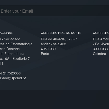
ACIONAL
CONSELHO REG. DO NORTE
CONSELHO
- Sociedade
Rua do Almada, 679 - 4.
Rua Anter
esa de Estomatologia
andar - sala 403
- Ed. Aven
cina Dentária
4050-039
3000-033
of. Fernando da
Porto
Coimbra
,10A - Escritório 7
18
ne 217520056
ariado@spemd.pt