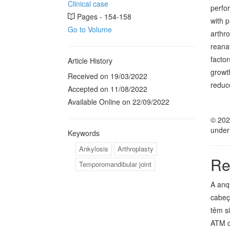
Clinical case
perfor
Pages - 154-158
with p
Go to Volume
arthro
reana
factor
Article History
growth
Received on 19/03/2022
reduc
Accepted on 11/08/2022
Available Online on 22/09/2022
© 202
under
Keywords
Ankylosis
Arthroplasty
Re
Temporomandibular joint
A anq
cabeç
têm si
ATM c