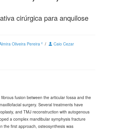
ativa cirúrgica para anquilose
c
lmira Oliveira Pereira
/
Caio Cezar
fibrous fusion between the articular fossa and the
 maxillofacial surgery. Several treatments have
hroplasty, and TMJ reconstruction with autogenous
eloped a complex mandibular symphysis fracture
 In the first approach, osteosynthesis was