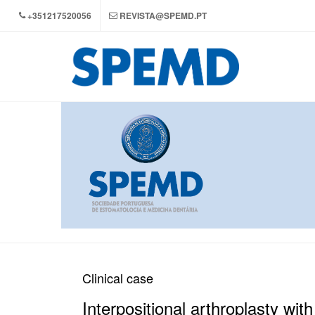
+351217520056
REVISTA@SPEMD.PT
Clinical case
Interpositional arthroplasty wit