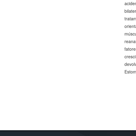
aciden
bilat
trata
orient
múscu
reana
fatore
cresc
devol
Estom