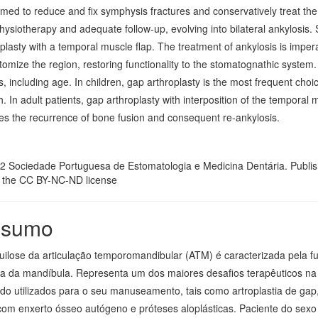
med to reduce and fix symphysis fractures and conservatively treat the
hysiotherapy and adequate follow-up, evolving into bilateral ankylosis.
plasty with a temporal muscle flap. The treatment of ankylosis is impera
tomize the region, restoring functionality to the stomatognathic syste
s, including age. In children, gap arthroplasty is the most frequent choic
. In adult patients, gap arthroplasty with interposition of the temporal mu
es the recurrence of bone fusion and consequent re-ankylosis.
2 Sociedade Portuguesa de Estomatologia e Medicina Dentária. Publis
 the CC BY-NC-ND license
sumo
uilose da articulação temporomandibular (ATM) é caracterizada pela fu
a da mandíbula. Representa um dos maiores desafios terapêuticos na ci
do utilizados para o seu manuseamento, tais como artroplastia de gap, 
om enxerto ósseo autógeno e próteses aloplásticas. Paciente do sexo