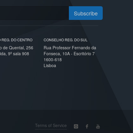
Subscribe
 REG. DO CENTRO
CONSELHO REG. DO SUL
o de Quental, 256
Rua Professor Fernando da
ida, 9º sala 908
Fonseca, 10A - Escritório 7
1600-618
Lisboa
Terms of Service