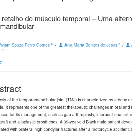
m retalho do músculo temporal – Uma altern
omandibular
b
c
iviam Souza Ferro Gomes
/
Julia Maria Benites de Jesus
/
A
d
e
7
stract
sis of the temporomandibular joint (TMJ) is characterized by a bony or 
e. It represents one of the greatest therapeutic challenges in oral and
used for its management, such as gap arthroplasty, interpositional art
graft and alloplastic prostheses. A 39-year-old Black male patient dev
ated with bilateral high condylar fractures after a motorcycle accident.