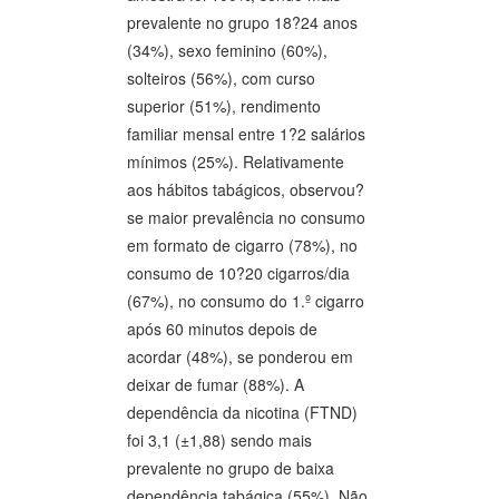
prevalente no grupo 18?24 anos
(34%), sexo feminino (60%),
solteiros (56%), com curso
superior (51%), rendimento
familiar mensal entre 1?2 salários
mínimos (25%). Relativamente
aos hábitos tabágicos, observou?
se maior prevalência no consumo
em formato de cigarro (78%), no
consumo de 10?20 cigarros/dia
(67%), no consumo do 1.º cigarro
após 60 minutos depois de
acordar (48%), se ponderou em
deixar de fumar (88%). A
dependência da nicotina (FTND)
foi 3,1 (±1,88) sendo mais
prevalente no grupo de baixa
dependência tabágica (55%). Não