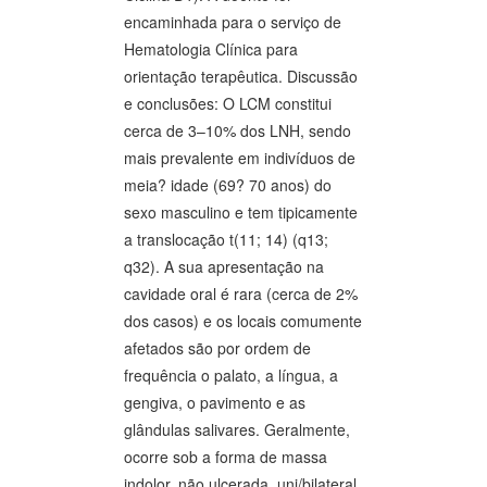
encaminhada para o serviço de
Hematologia Clínica para
orientação terapêutica. Discussão
e conclusões: O LCM constitui
cerca de 3–10% dos LNH, sendo
mais prevalente em indivíduos de
meia? idade (69? 70 anos) do
sexo masculino e tem tipicamente
a translocação t(11; 14) (q13;
q32). A sua apresentação na
cavidade oral é rara (cerca de 2%
dos casos) e os locais comumente
afetados são por ordem de
frequência o palato, a língua, a
gengiva, o pavimento e as
glândulas salivares. Geralmente,
ocorre sob a forma de massa
indolor, não ulcerada, uni/bilateral