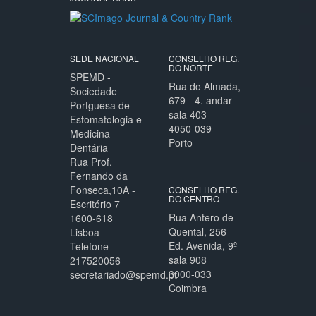
SEDE NACIONAL
CONSELHO REG.
DO NORTE
SPEMD -
Rua do Almada,
Sociedade
679 - 4. andar -
Portguesa de
sala 403
Estomatologia e
4050-039
Medicina
Porto
Dentária
Rua Prof.
Fernando da
Fonseca,10A -
CONSELHO REG.
DO CENTRO
Escritório 7
Rua Antero de
1600-618
Quental, 256 -
Lisboa
Ed. Avenida, 9º
Telefone
sala 908
217520056
3000-033
secretariado@spemd.pt
Coimbra