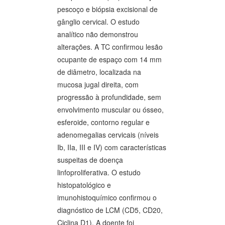
pescoço e biópsia excisional de
gânglio cervical. O estudo
analítico não demonstrou
alterações. A TC confirmou lesão
ocupante de espaço com 14 mm
de diâmetro, localizada na
mucosa jugal direita, com
progressão à profundidade, sem
envolvimento muscular ou ósseo,
esferoide, contorno regular e
adenomegalias cervicais (níveis
Ib, IIa, III e IV) com características
suspeitas de doença
linfoproliferativa. O estudo
histopatológico e
imunohistoquímico confirmou o
diagnóstico de LCM (CD5, CD20,
Ciclina D1). A doente foi