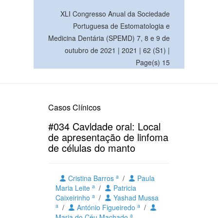
XLI Congresso Anual da Sociedade
Portuguesa de Estomatologia e
Medicina Dentária (SPEMD) 7, 8 e 9 de
outubro de 2021 | 2021 | 62 (S1) |
Page(s) 15
Casos Clínicos
#034 Cavldade oral: Local
de apresentação de linfoma
de células do manto
a
Cristina Barros
/
Paula
a
Maria Leite
/
Patricia
a
Caixeirinho
/
Yashad Mussa
a
a
/
António Figueiredo
/
a
Maria do Céu Machado