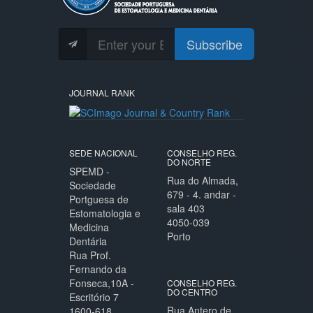
Subscribe
JOURNAL RANK
SEDE NACIONAL
CONSELHO REG.
DO NORTE
SPEMD -
Rua do Almada,
Sociedade
679 - 4. andar -
Portguesa de
sala 403
Estomatologia e
4050-039
Medicina
Porto
Dentária
Rua Prof.
Fernando da
Fonseca,10A -
CONSELHO REG.
DO CENTRO
Escritório 7
Rua Antero de
1600-618