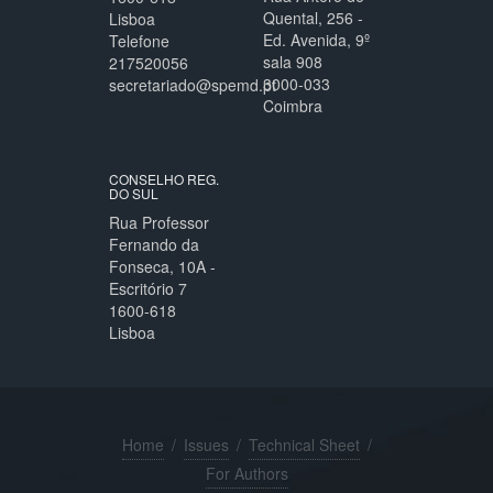
Quental, 256 -
Lisboa
Ed. Avenida, 9º
Telefone
sala 908
217520056
3000-033
secretariado@spemd.pt
Coimbra
CONSELHO REG.
DO SUL
Rua Professor
Fernando da
Fonseca, 10A -
Escritório 7
1600-618
Lisboa
Home
/
Issues
/
Technical Sheet
/
For Authors