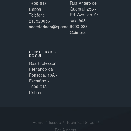
Rua Antero de
1600-618
Quental, 256 -
Lisboa
Ed. Avenida, 9º
Telefone
sala 908
217520056
3000-033
secretariado@spemd.pt
Coimbra
CONSELHO REG.
DO SUL
Rua Professor
Fernando da
Fonseca, 10A -
Escritório 7
1600-618
Lisboa
Home
/
Issues
/
Technical Sheet
/
For Authors