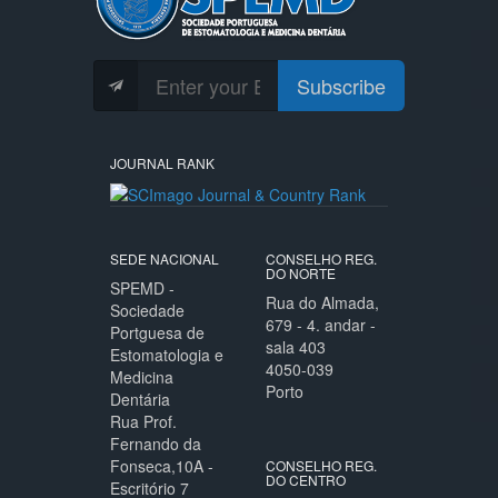
Subscribe
JOURNAL RANK
SEDE NACIONAL
CONSELHO REG.
DO NORTE
SPEMD -
Rua do Almada,
Sociedade
679 - 4. andar -
Portguesa de
sala 403
Estomatologia e
4050-039
Medicina
Porto
Dentária
Rua Prof.
Fernando da
Fonseca,10A -
CONSELHO REG.
DO CENTRO
Escritório 7