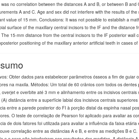
 was no correlation between the distances A and B, or between B and 
ements A and C. Age and sex did not interfere with the results of the
nt value of 15 mm. Conclusions: It was not possible to establish a mat
bial surface of the maxillary central incisors to the IF and the distance f
 The 15-mm distance from the central incisors to the IF posterior wall 
posterior positioning of the maxillary anterior artificial teeth in cases of 
sumo
ivos: Obter dados para estabelecer parâmetros ósseos a fim de guiar o
iores na maxila. Métodos: Um total de 60 crânios com todos os dentes 
 overjet e overbite até 3 mm e alinhamento entre os incisivos centrais
: (A) distância entre a superfície labial dos incisivos centrais superiore
cia entre a parede posterior do FI à porção distal da espinha nasal post
ores. O teste de correlação de Pearson foi aplicado para avaliar as co
cia de dois fatores foi utilizada para avaliar a influência da faixa etár
ouve correlação entre as distâncias A e B, e entre as medições B e C.
de e o sexo não interferiram nos resultados das medidas. A distância A