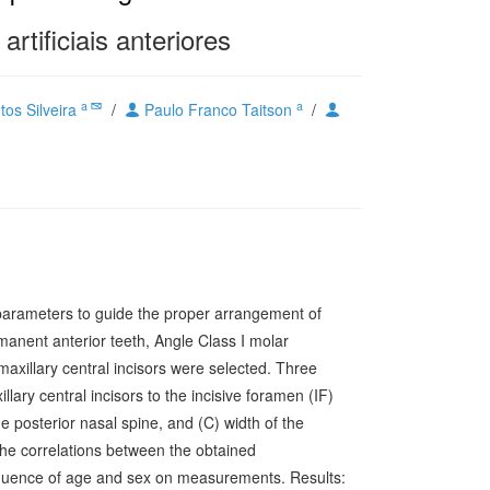
tificiais anteriores
a
a
tos Silveira
/
Paulo Franco Taitson
/
 parameters to guide the proper arrangement of
permanent anterior teeth, Angle Class I molar
axillary central incisors were selected. Three
ary central incisors to the incisive foramen (IF)
the posterior nasal spine, and (C) width of the
 the correlations between the obtained
fluence of age and sex on measurements. Results: