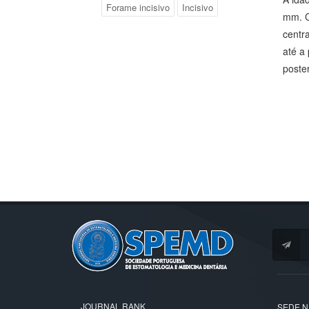
Forame incisivo
Incisivo
mm. C
centra
até a
poster
JOURNAL RANK
SEDE N