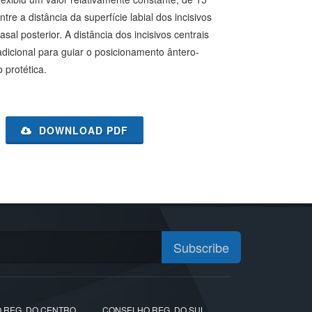
e a distância da superfície labial dos incisivos
sal posterior. A distância dos incisivos centrais
dicional para guiar o posicionamento ântero-
 protética.
DOWNLOAD PDF
Subscribe
 REG. DO CENTRO
CONSELHO REG. DO SUL