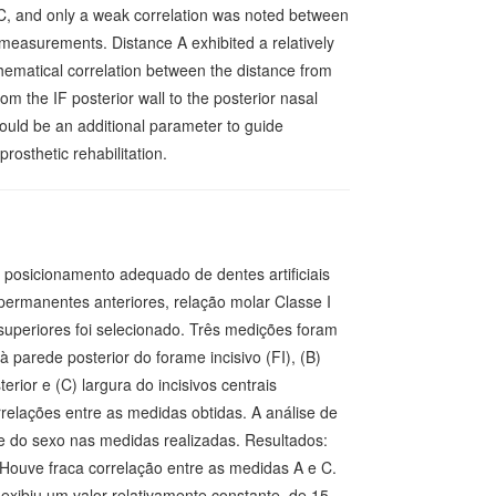
C, and only a weak correlation was noted between
 measurements. Distance A exhibited a relatively
hematical correlation between the distance from
rom the IF posterior wall to the posterior nasal
could be an additional parameter to guide
prosthetic rehabilitation.
 posicionamento adequado de dentes artificiais
permanentes anteriores, relação molar Classe I
 superiores foi selecionado. Três medições foram
s à parede posterior do forame incisivo (FI), (B)
erior e (C) largura do incisivos centrais
rrelações entre as medidas obtidas. A análise de
ia e do sexo nas medidas realizadas. Resultados:
 Houve fraca correlação entre as medidas A e C.
 exibiu um valor relativamente constante, de 15