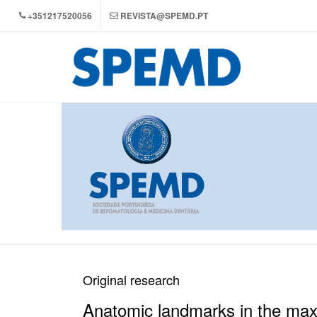
+351217520056
REVISTA@SPEMD.PT
Original research
Anatomic landmarks in the maxil