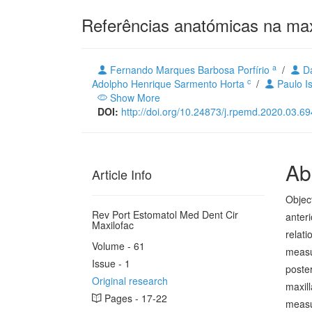
Referências anatómicas na maxil
a
Fernando Marques Barbosa Porfírio
/
Da
c
Adolpho Henrique Sarmento Horta
/
Paulo Is
Show More
DOI:
http://doi.org/10.24873/j.rpemd.2020.03.69
Ab
Article Info
Objec
Rev Port Estomatol Med Dent Cir
anteri
Maxilofac
relati
Volume - 61
measur
Issue - 1
poster
Original research
maxill
Pages - 17-22
measu