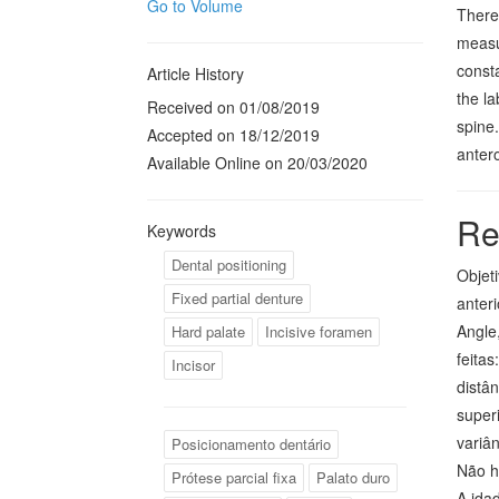
Go to Volume
There
measur
consta
Article History
the la
Received on 01/08/2019
spine.
Accepted on 18/12/2019
antero
Available Online on 20/03/2020
Re
Keywords
Dental positioning
Objet
Fixed partial denture
anter
Angle,
Hard palate
Incisive foramen
feitas
Incisor
distân
superi
variân
Posicionamento dentário
Não h
Prótese parcial fixa
Palato duro
A ida