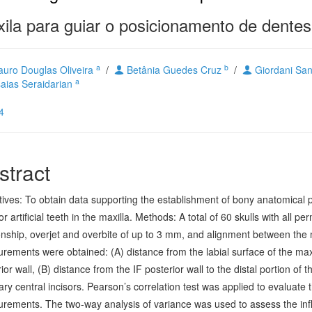
a para guiar o posicionamento de dentes ar
a
b
uro Douglas Oliveira
/
Betânia Guedes Cruz
/
Giordani San
a
aias Seraidarian
4
stract
tives: To obtain data supporting the establishment of bony anatomical
or artificial teeth in the maxilla. Methods: A total of 60 skulls with all 
onship, overjet and overbite of up to 3 mm, and alignment between the m
ements were obtained: (A) distance from the labial surface of the maxill
ior wall, (B) distance from the IF posterior wall to the distal portion of 
ary central incisors. Pearson’s correlation test was applied to evaluate
rements. The two-way analysis of variance was used to assess the in