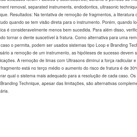
ument removal, separated instruments, endodontics, ultrasonic techniqu
ique. Resultados: Na tentativa de remoção de fragmentos, a literatura
tudo quando se tem visão direta para o instrumento. Porém, quando loca
nica é consideravelmente menos bem sucedida. Para além disso, verifi
do tornar o dente suscetível à fratura. Como alternativa para uma r
 caso o permita, podem ser usados sistemas tipo Loop e Branding Tec
sário a remoção de um instrumento, as hipóteses de sucesso devem se
icações. A remoção de limas com Ultrasons diminui a força radicular e 
 fragmento está no terço médio o aumento do risco de fratura é de 30%
rar qual o sistema mais adequado para a resolução de cada caso. Os 
Branding Technique, apesar das limitações, são alternativas complem
ária.