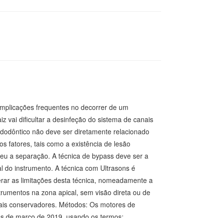
omplicações frequentes no decorrer de um
 vai dificultar a desinfeção do sistema de canais
ndodôntico não deve ser diretamente relacionado
 fatores, tais como a existência de lesão
reu a separação. A técnica de bypass deve ser a
l do instrumento. A técnica com Ultrasons é
erar as limitações desta técnica, nomeadamente a
trumentos na zona apical, sem visão direta ou de
ais conservadores. Métodos: Os motores de
ês de março de 2019, usando os termos: