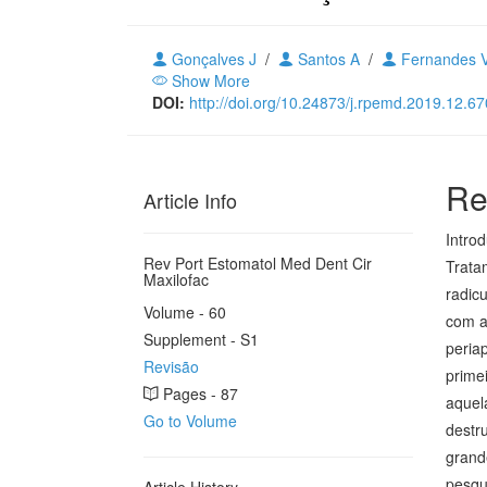
Gonçalves J
/
Santos A
/
Fernandes 
Show More
DOI:
http://doi.org/10.24873/j.rpemd.2019.12.67
Re
Article Info
Intro
Rev Port Estomatol Med Dent Cir
Trata
Maxilofac
radic
Volume - 60
com a
Supplement - S1
peria
Revisão
prime
Pages - 87
aquel
Go to Volume
destr
grand
pesqu