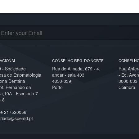
ACIONAL
CONSELHO REG. DO NORTE
CONSELHO
- Sociedade
Rua do Almada, 679 - 4.
Rua Anter
esa de Estomatologia
andar - sala 403
- Ed. Aven
cina Dentária
4050-039
3000-033
of. Fernando da
Porto
Coimbra
,10A - Escritório 7
18
ne 217520056
ariado@spemd.pt