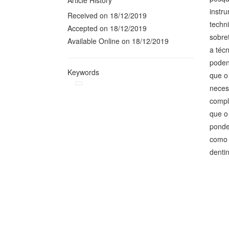
Article History
instr
Received on 18/12/2019
techn
Accepted on 18/12/2019
sobre
Available Online on 18/12/2019
a téc
poden
Keywords
que o
neces
compl
que o
ponde
como 
dentin