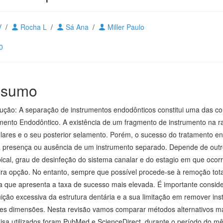
V
/
Rocha L
/
Sá Ana
/
Miller Paulo
0
sumo
dução: A separação de instrumentos endodônticos constitui uma das c
mento Endodôntico. A existência de um fragmento de instrumento na raiz
ulares e o seu posterior selamento. Porém, o sucesso do tratamento e
 presença ou ausência de um instrumento separado. Depende de outros
pical, grau de desinfeção do sistema canalar e do estagio em que ocor
ira opção. No entanto, sempre que possível procede-se à remoção tota
a que apresenta a taxa de sucesso mais elevada. É importante consid
uição excessiva da estrutura dentária e a sua limitação em remover ins
es dimensões. Nesta revisão vamos comparar métodos alternativos m
isa utilizados foram PubMed e ScienceDirect, durante o período do m