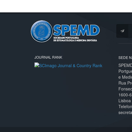
JOURNAL RANK
SEDE N
SPEMD 
Portgu
e Medi
Rua Pr
Fonseca
1600-6
Lisboa
Telefo
secret