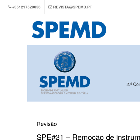
+351217520056
REVISTA@SPEMD.PT
2.º Co
Revisão
SPE#31 – Remoção de instrumen