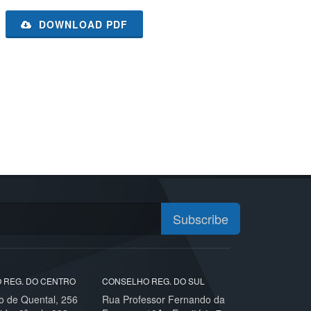
DOWNLOAD PDF
Subscribe
 REG. DO CENTRO
CONSELHO REG. DO SUL
o de Quental, 256
Rua Professor Fernando da