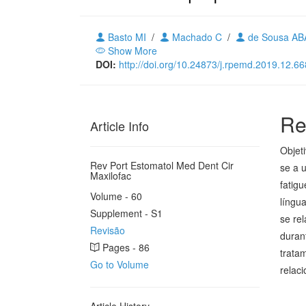
Basto MI
/
Machado C
/
de Sousa A
Show More
DOI:
http://doi.org/10.24873/j.rpemd.2019.12.66
Re
Article Info
Objet
Rev Port Estomatol Med Dent Cir
se a u
Maxilofac
fatigu
Volume - 60
língu
Supplement - S1
se re
Revisão
duran
Pages - 86
tratam
Go to Volume
relac