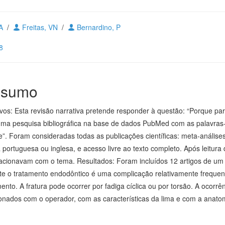
BA
/
Freitas, VN
/
Bernardino, P
8
sumo
ivos: Esta revisão narrativa pretende responder à questão: “Porque 
ma pesquisa bibliográfica na base de dados PubMed com as palavras-cha
e”. Foram consideradas todas as publicações científicas: meta-análises
a portuguesa ou inglesa, e acesso livre ao texto completo. Após leitur
lacionavam com o tema. Resultados: Foram incluídos 12 artigos de um t
te o tratamento endodôntico é uma complicação relativamente frequen
ento. A fratura pode ocorrer por fadiga cíclica ou por torsão. A ocorr
ionados com o operador, com as características da lima e com a anatom