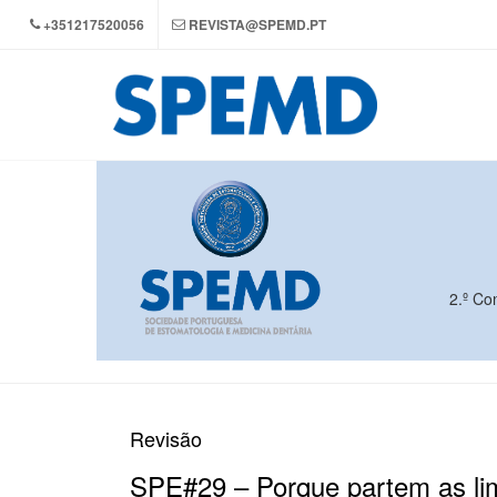
+351217520056
REVISTA@SPEMD.PT
2.º Co
Revisão
SPE#29 – Porque partem as l