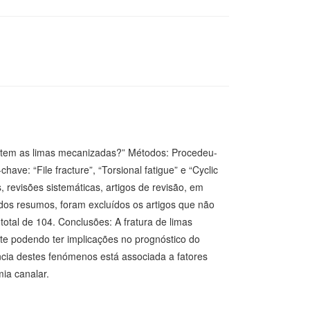
partem as limas mecanizadas?” Métodos: Procedeu-
ve: “File fracture”, “Torsional fatigue” e “Cyclic
, revisões sistemáticas, artigos de revisão, em
a dos resumos, foram excluídos os artigos que não
otal de 104. Conclusões: A fratura de limas
te podendo ter implicações no prognóstico do
ência destes fenómenos está associada a fatores
ia canalar.