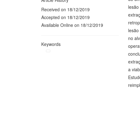
Article History
lesão 
Received on 18/12/2019
extra
Accepted on 18/12/2019
retro
Available Online on 18/12/2019
lesão
no al
Keywords
operat
concl
extra
a viab
Estud
reimp