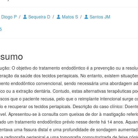
Diogo P
/
Sequeira D
/
Matos S
/
Santos JM
5
sumo
dução: O objetivo do tratamento endodôntico é a prevenção ou a resoluç
eração da saúde dos tecidos periapicais. No entanto, existem situações
mento endodôntico convencional, sendo necessária uma abordagem adic
gico ou a extração dentária. Contudo, estas alternativas terapêuticas 
riscos que o paciente recusa, pelo que o reimplante intencional surge 
do e recuperar os tecidos periapicais. Descrição do caso clínico: Doen
vel. Apresentou-se à consulta com queixas de dor à mastigação referid
zado um tratamento endodôntico prévio nesse dente há 14 anos. Aquand
entava uma fissura distal e uma profundidade de sondagem aumentada n
a radiografia periapical e uma tomografia computorizada de feixe cón