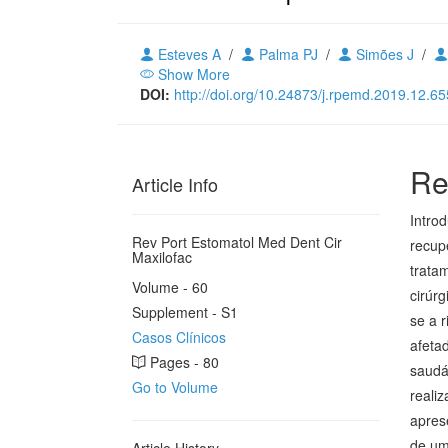
Esteves A
/
Palma PJ
/
Simões J
/
Show More
DOI:
http://doi.org/10.24873/j.rpemd.2019.12.65
Re
Article Info
Intro
Rev Port Estomatol Med Dent Cir
recup
Maxilofac
trata
Volume - 60
cirúr
Supplement - S1
se a 
Casos Clínicos
afeta
Pages - 80
saudá
Go to Volume
reali
apres
de um