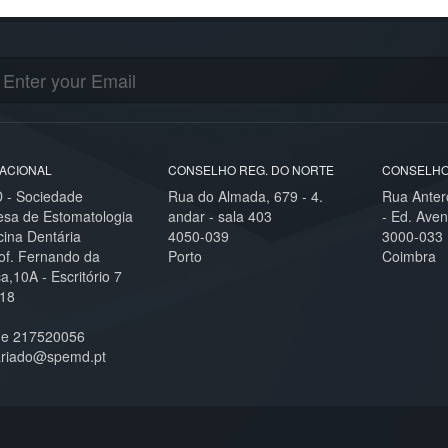
ACIONAL
CONSELHO REG. DO NORTE
CONSELHO
- Sociedade
Rua do Almada, 679 - 4.
Rua Anter
esa de Estomatologia
andar - sala 403
- Ed. Aven
cina Dentária
4050-039
3000-033
of. Fernando da
Porto
Coimbra
,10A - Escritório 7
18
ne 217520056
ariado@spemd.pt