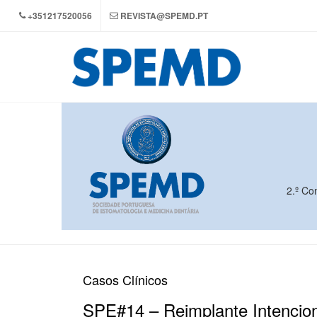
+351217520056
REVISTA@SPEMD.PT
2.º Co
Casos Clínicos
SPE#14 – Reimplante Intenciona