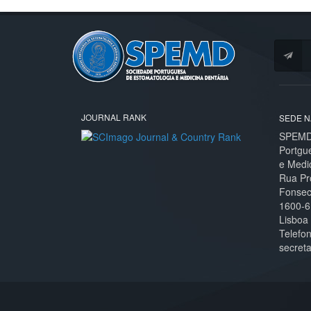
JOURNAL RANK
SEDE N
SPEMD 
Portgu
e Medi
Rua Pr
Fonseca
1600-6
Lisboa
Telefo
secret