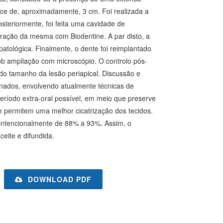
pice de, aproximadamente, 3 cm. Foi realizada a
steriormente, foi feita uma cavidade de
uração da mesma com Biodentine. A par disto, a
patológica. Finalmente, o dente foi reimplantado
ob ampliação com microscópio. O controlo pós-
 do tamanho da lesão periapical. Discussão e
inados, envolvendo atualmente técnicas de
eríodo extra-oral possível, em meio que preserve
ue permitem uma melhor cicatrização dos tecidos.
 intencionalmente de 88% a 93%. Assim, o
eite e difundida.
DOWNLOAD PDF