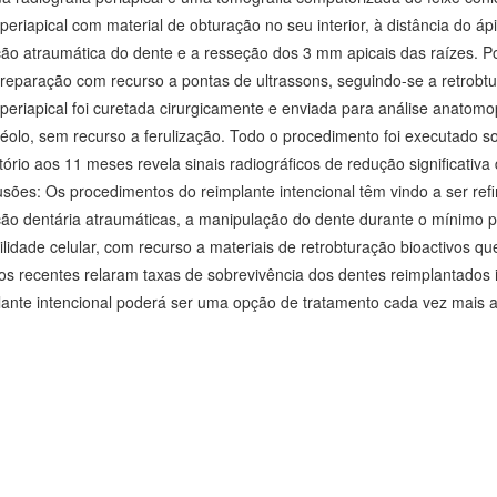
periapical com material de obturação no seu interior, à distância do á
ção atraumática do dente e a resseção dos 3 mm apicais das raízes. Po
preparação com recurso a pontas de ultrassons, seguindo-se a retrobt
 periapical foi curetada cirurgicamente e enviada para análise anatomo
véolo, sem recurso a ferulização. Todo o procedimento foi executado s
ório aos 11 meses revela sinais radiográficos de redução significativa
usões: Os procedimentos do reimplante intencional têm vindo a ser ref
ção dentária atraumáticas, a manipulação do dente durante o mínimo p
ilidade celular, com recurso a materiais de retrobturação bioactivos q
os recentes relaram taxas de sobrevivência dos dentes reimplantados
lante intencional poderá ser uma opção de tratamento cada vez mais ac