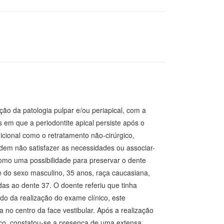
ão da patologia pulpar e/ou periapical, com a
 em que a periodontite apical persiste após o
ional como o retratamento não-cirúrgico,
podem não satisfazer as necessidades ou associar-
como uma possibilidade para preservar o dente
te do sexo masculino, 35 anos, raça caucasiana,
as ao dente 37. O doente referiu que tinha
o da realização do exame clínico, este
o centro da face vestibular. Após a realização
ico, constatou-se a presença de uma extensa