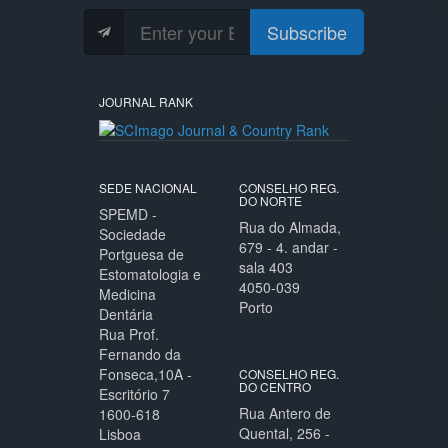
Subscribe
JOURNAL RANK
SEDE NACIONAL
CONSELHO REG.
DO NORTE
SPEMD -
Rua do Almada,
Sociedade
679 - 4. andar -
Portguesa de
sala 403
Estomatologia e
4050-039
Medicina
Porto
Dentária
Rua Prof.
Fernando da
Fonseca,10A -
CONSELHO REG.
DO CENTRO
Escritório 7
Rua Antero de
1600-618
Quental, 256 -
Lisboa