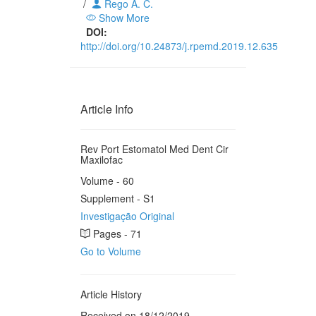
/
Rego A. C.
Show More
DOI:
http://doi.org/10.24873/j.rpemd.2019.12.635
Article Info
Rev Port Estomatol Med Dent Cir
Maxilofac
Volume - 60
Supplement - S1
Investigação Original
Pages - 71
Go to Volume
Article History
Received on 18/12/2019