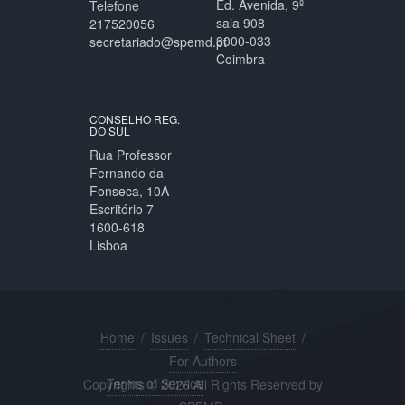
Ed. Avenida, 9º
Telefone
sala 908
217520056
3000-033
secretariado@spemd.pt
Coimbra
CONSELHO REG.
DO SUL
Rua Professor
Fernando da
Fonseca, 10A -
Escritório 7
1600-618
Lisboa
Home
/
Issues
/
Technical Sheet
/
For Authors
Terms of Service
Copyrights © 2026 All Rights Reserved by