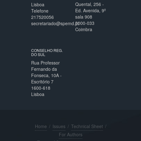
Quental, 256 -
Lisboa
Ed. Avenida, 9º
Telefone
sala 908
217520056
3000-033
secretariado@spemd.pt
Coimbra
CONSELHO REG.
DO SUL
Rua Professor
Fernando da
Fonseca, 10A -
Escritório 7
1600-618
Lisboa
Home
/
Issues
/
Technical Sheet
/
For Authors