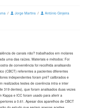
esma
/
Jorge Martins
/
António Ginjeira
evalência de canais não? trabalhados em molares
ada uma das raízes. Materiais e métodos: Foi
stra de conveniência foi recolhida analisando
co (CBCT) referentes a pacientes diferentes
ores independentes foram pré? calibrados e
 realizados testes de coerência intra e inter
de 319 dentes), que foram analisados duas vezes
n Kappa e ICC foram usado para aferir a
superiores a 0.61. Apesar dos aparelhos de CBCT
clusão do estudo que seriam apenas aceites