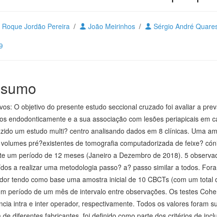
o Roque Jordão Pereira
/
João Meirinhos
/
Sérgio André Quar
9
sumo
ivos: O objetivo do presente estudo seccional cruzado foi avaliar a pr
dos endodonticamente e a sua associação com lesões periapicais em c
zido um estudo multi? centro analisando dados em 8 clínicas. Uma amo
 volumes pré?existentes de tomografia computadorizada de feixe? cóni
te um período de 12 meses (Janeiro a Dezembro de 2018). 5 observad
ídos a realizar uma metodologia passo? a? passo similar a todos. Foram
dor tendo como base uma amostra inicial de 10 CBCTs (com um total 
m período de um mês de intervalo entre observações. Os testes Cohe
ncia intra e inter operador, respectivamente. Todos os valores foram 
de diferentes fabricantes, foi definido como parte dos critérios de in