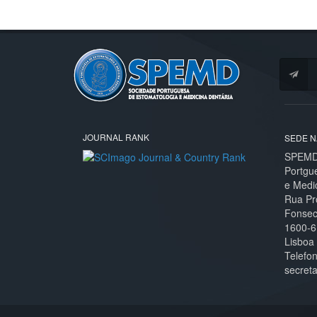
JOURNAL RANK
SEDE N
SPEMD 
Portgu
e Medi
Rua Pr
Fonseca
1600-6
Lisboa
Telefo
secret