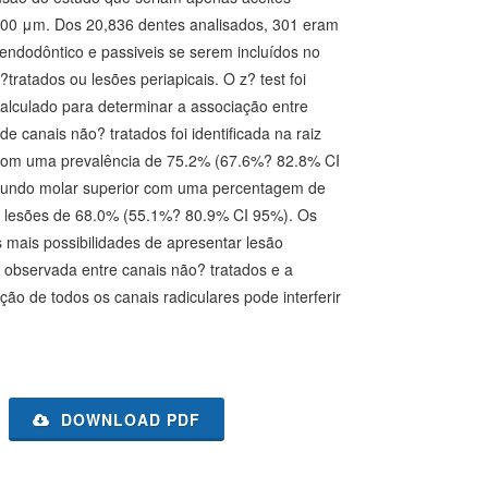
200 μm. Dos 20,836 dentes analisados, 301 eram
endodôntico e passiveis se serem incluídos no
atados ou lesões periapicais. O z? test foi
calculado para determinar a associação entre
e canais não? tratados foi identificada na raiz
) com uma prevalência de 75.2% (67.6%? 82.8% CI
segundo molar superior com uma percentagem de
 lesões de 68.0% (55.1%? 80.9% CI 95%). Os
mais possibilidades de apresentar lesão
 observada entre canais não? tratados e a
ão de todos os canais radiculares pode interferir
DOWNLOAD PDF