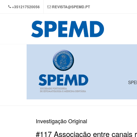
+351217520056
REVISTA@SPEMD.PT
SPEM
Investigação Original
#117 Associação entre canais r