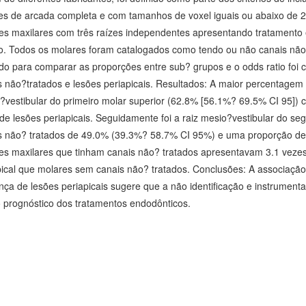
s de arcada completa e com tamanhos de voxel iguais ou abaixo de 
es maxilares com três raízes independentes apresentando tratamento 
o. Todos os molares foram catalogados como tendo ou não canais não?tr
zado para comparar as proporções entre sub? grupos e o odds ratio foi 
 não?tratados e lesões periapicais. Resultados: A maior percentagem d
?vestibular do primeiro molar superior (62.8% [56.1%? 69.5% CI 95]
de lesões periapicais. Seguidamente foi a raiz mesio?vestibular do 
s não? tratados de 49.0% (39.3%? 58.7% CI 95%) e uma proporção de
es maxilares que tinham canais não? tratados apresentavam 3.1 vezes 
pical que molares sem canais não? tratados. Conclusões: A associação
ça de lesões periapicais sugere que a não identificação e instrumentaç
 prognóstico dos tratamentos endodônticos.