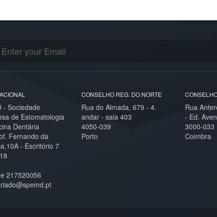
ACIONAL
CONSELHO REG. DO NORTE
CONSELHO
- Sociedade
Rua do Almada, 679 - 4.
Rua Anter
esa de Estomatologia
andar - sala 403
- Ed. Aven
cina Dentária
4050-039
3000-033
of. Fernando da
Porto
Coimbra
,10A - Escritório 7
18
ne 217520056
ariado@spemd.pt