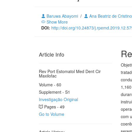
Baruwa Abayomi
/
Ana Beatriz de Cristin
Show More
DOI:
http://doi.org/10.24873/j.rpemd.2019.12.57
Re
Article Info
Objet
Rev Port Estomatol Med Dent Cir
trata
Maxilofac
condu
Volume - 60
1,160
Supplement - S1
duran
Investigação Original
instru
Pages - 49
opera
Go to Volume
com u
coerê
serem 