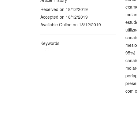
Article History
exame
Received on 18/12/2019
molar
Accepted on 18/12/2019
estud
Available Online on 18/12/2019
utili
canais
Keywords
mesio
95%) 
canai
molar
peria
presen
com o