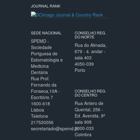
JOURNAL RANK
SEDE NACIONAL
CONSELHO REG.
DO NORTE
SPEMD -
Rua do Almada,
Sociedade
679 - 4. andar -
Portguesa de
sala 403
Estomatologia e
4050-039
Medicina
Porto
Dentária
Rua Prof.
Fernando da
Fonseca,10A -
CONSELHO REG.
DO CENTRO
Escritório 7
Rua Antero de
1600-618
Quental, 256 -
Lisboa
Ed. Avenida, 9º
Telefone
sala 908
217520056
3000-033
secretariado@spemd.pt
Coimbra