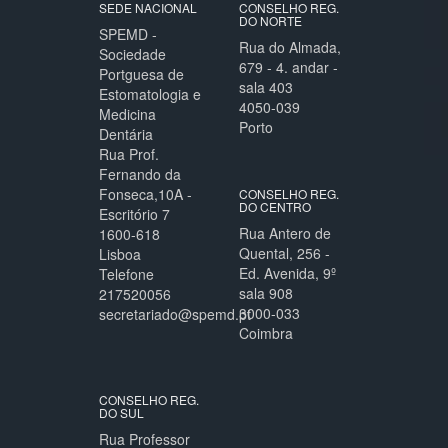
SEDE NACIONAL
CONSELHO REG.
DO NORTE
SPEMD -
Rua do Almada,
Sociedade
679 - 4. andar -
Portguesa de
sala 403
Estomatologia e
4050-039
Medicina
Porto
Dentária
Rua Prof.
Fernando da
Fonseca,10A -
CONSELHO REG.
DO CENTRO
Escritório 7
Rua Antero de
1600-618
Quental, 256 -
Lisboa
Ed. Avenida, 9º
Telefone
sala 908
217520056
3000-033
secretariado@spemd.pt
Coimbra
CONSELHO REG.
DO SUL
Rua Professor