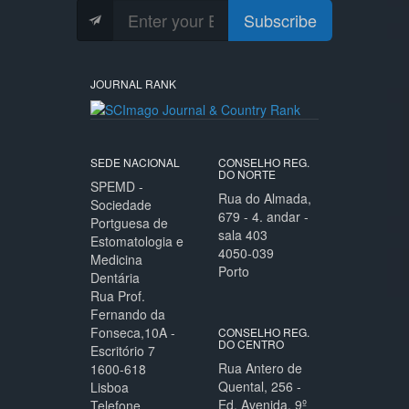
Subscribe
JOURNAL RANK
SEDE NACIONAL
CONSELHO REG.
DO NORTE
SPEMD -
Rua do Almada,
Sociedade
679 - 4. andar -
Portguesa de
sala 403
Estomatologia e
4050-039
Medicina
Porto
Dentária
Rua Prof.
Fernando da
Fonseca,10A -
CONSELHO REG.
DO CENTRO
Escritório 7
Rua Antero de
1600-618
Quental, 256 -
Lisboa
Ed. Avenida, 9º
Telefone