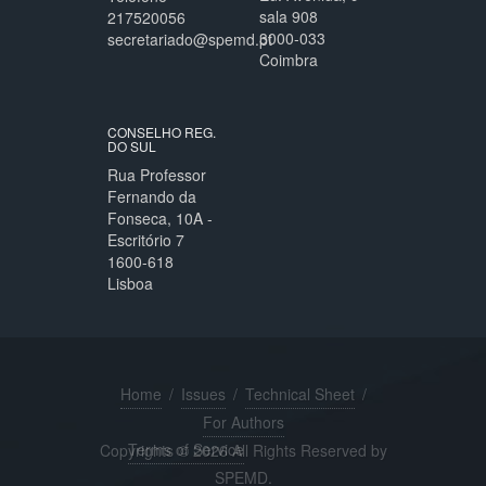
sala 908
217520056
3000-033
secretariado@spemd.pt
Coimbra
CONSELHO REG.
DO SUL
Rua Professor
Fernando da
Fonseca, 10A -
Escritório 7
1600-618
Lisboa
Home
/
Issues
/
Technical Sheet
/
For Authors
Terms of Service
Copyrights © 2026 All Rights Reserved by
SPEMD.