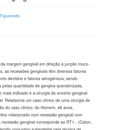
Figueiredo
al da margem gengival em direção à junção muco-
as, as recessões gengivais têm diversos fatores
o dentário e fatores iatrogénicos; sendo
a pelas quantidade de gengiva queratinizada,
o mais indicado é a cirurgia de enxerto gengival
lial. Relatamos um caso clínico de uma cirurgia de
ição do caso clínico: do Homem, 48 anos,
ético relacionado com recessão gengival com
ta recessão gengival corresponde ao RT1 - (Caton,
tecido conjuntivo subepitelial pela técnica de