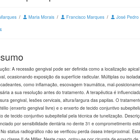
 Marques
/
Maria Morais
/
Francisco Marques
/
José Pedro 
4
sumo
dução: A recessão gengival pode ser definida como a localização apic
al, ocasionando exposição da superfície radicular. Múltiplas ou isolad
cadeantes, como inflamação, escovagem traumática, mal-posicionament
sária a sua resolução antes do tratamento. A terapêutica é influenciad
ura gengival, lesões cervicais, altura/largura das papilas. O tratament
télio (enxerto gengival livre) e o enxerto de tecido conjuntivo subepite
o de tecido conjuntivo subepitelial pela técnica de tunelização. Descr
enciado por sensibilidade dentária no dente 31 e comprometimento est
No status radiográfico não se verificou perda óssea interproximal. Es
ou classe II de Miller. Neste caso, optou-se por cirurgia de enxerto de 