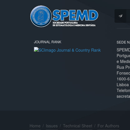
JOURNAL RANK
SEDE N
SPEMD 
Portgu
e Medi
Rua Pr
Fonseca
1600-6
Lisboa
Telefo
secret
Home
/
Issues
/
Technical Sheet
/
For Authors