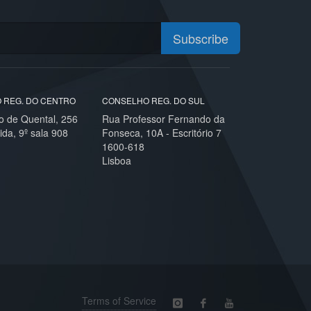
Subscribe
 REG. DO CENTRO
CONSELHO REG. DO SUL
o de Quental, 256
Rua Professor Fernando da
ida, 9º sala 908
Fonseca, 10A - Escritório 7
1600-618
Lisboa
Terms of Service