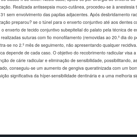
zação. Realizada antissepsia muco-cutânea, procedeu-se à anestesia term
 31 sem envolvimento das papilas adjacentes. Após desbridamento radi
zação preparou? se o túnel para o enxerto conjuntivo até aos dentes co
 o enxerto de tecido conjuntivo subepitelial do palato pela técnica de
 realizadas suturas com fio monofilamento (removidas ao 20.º dia do 
tra-se no 2.º mês de seguimento, não apresentando qualquer recidiva.
gica depende de cada caso. O objetivo do recobrimento radicular visa 
ção de cárie radicular e eliminação de sensibilidade, possibilitando,
ado, conseguiu-se um aumento de gengiva queratinizada com um bom 
ição significativa da híper-sensibilidade dentinária e a uma melhoria sig