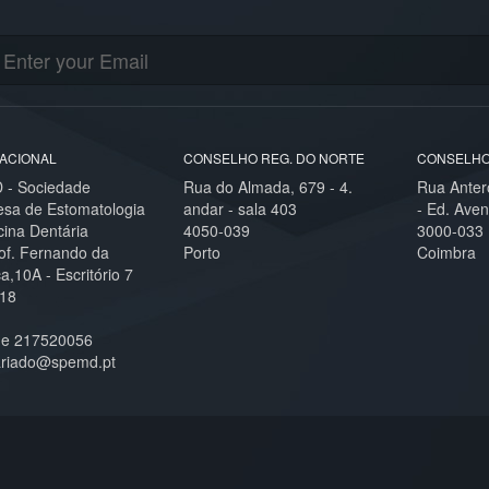
ACIONAL
CONSELHO REG. DO NORTE
CONSELHO
- Sociedade
Rua do Almada, 679 - 4.
Rua Anter
esa de Estomatologia
andar - sala 403
- Ed. Aven
cina Dentária
4050-039
3000-033
of. Fernando da
Porto
Coimbra
,10A - Escritório 7
18
ne 217520056
ariado@spemd.pt