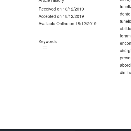
Article History
tuneli
Received on 18/12/2019
dente
Accepted on 18/12/2019
tuneli
Available Online on 18/12/2019
obtido
foram
Keywords
encon
cirúr
preven
abord
diminu