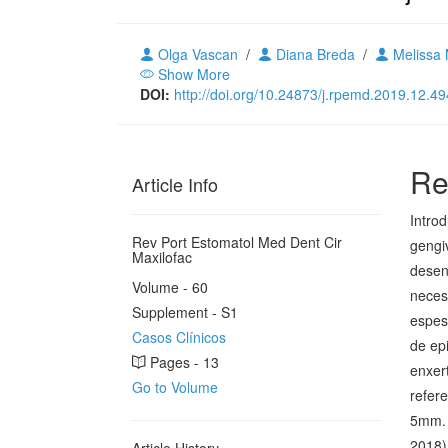
Olga Vascan
/
Diana Breda
/
Melissa
Show More
DOI:
http://doi.org/10.24873/j.rpemd.2019.12.49
Re
Article Info
Intro
Rev Port Estomatol Med Dent Cir
gengiv
Maxilofac
desen
Volume - 60
neces
Supplement - S1
espess
Casos Clínicos
de epi
Pages - 13
enxert
Go to Volume
refer
5mm. 
2018) 