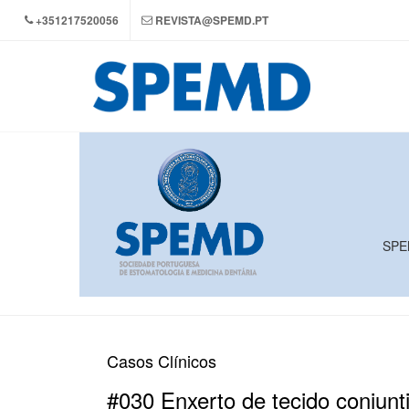
+351217520056
REVISTA@SPEMD.PT
SPEM
Casos Clínicos
#030 Enxerto de tecido conjunti