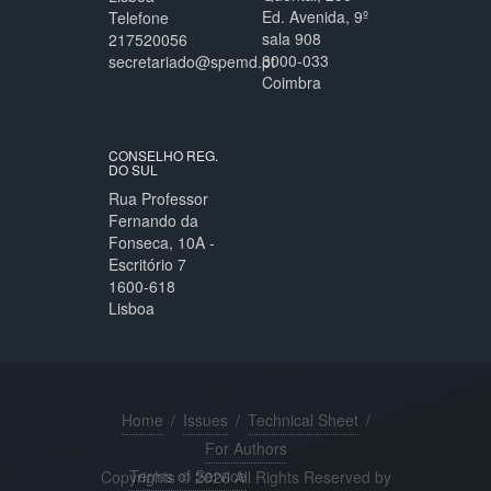
Ed. Avenida, 9º
Telefone
sala 908
217520056
3000-033
secretariado@spemd.pt
Coimbra
CONSELHO REG.
DO SUL
Rua Professor
Fernando da
Fonseca, 10A -
Escritório 7
1600-618
Lisboa
Home
/
Issues
/
Technical Sheet
/
For Authors
Terms of Service
Copyrights © 2026 All Rights Reserved by