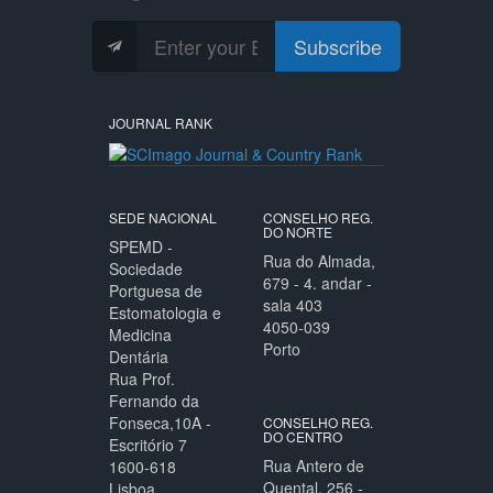
Subscribe
JOURNAL RANK
SEDE NACIONAL
CONSELHO REG.
DO NORTE
SPEMD -
Rua do Almada,
Sociedade
679 - 4. andar -
Portguesa de
sala 403
Estomatologia e
4050-039
Medicina
Porto
Dentária
Rua Prof.
Fernando da
Fonseca,10A -
CONSELHO REG.
DO CENTRO
Escritório 7
Rua Antero de
1600-618
Quental, 256 -
Lisboa