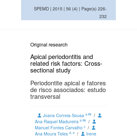
SPEMD | 2015 | 56 (4) | Page(s) 226-
232
Original research
Apical periodontitis and
related risk factors: Cross-
sectional study
Periodontite apical e fatores
de risco associados: estudo
transversal
a
Joana Correia-Sousa
/
b
Ana Raquel Madureira
/
c
Manuel Fontes Carvalho
/
d, e
Ana Moura Teles
/
Irene