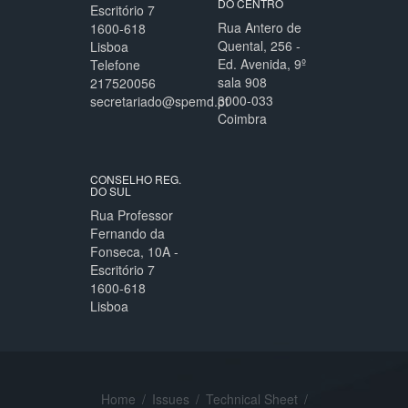
DO CENTRO
Escritório 7
Rua Antero de
1600-618
Quental, 256 -
Lisboa
Ed. Avenida, 9º
Telefone
sala 908
217520056
3000-033
secretariado@spemd.pt
Coimbra
CONSELHO REG.
DO SUL
Rua Professor
Fernando da
Fonseca, 10A -
Escritório 7
1600-618
Lisboa
Home
/
Issues
/
Technical Sheet
/